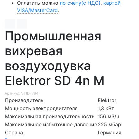
Оплатить можно
по счету(с НДС)
,
картой
VISA/MasterCard
.
Промышленная
вихревая
воздуходувка
Elektror SD 4n M
Артикул: VTID-794
Производитель
Elektror
Мощность электродвигателя
1,3 кВт
Максимальная производительность
156 м3/ч
Максимальное избыточное давление
225 мбар
Страна
Германия