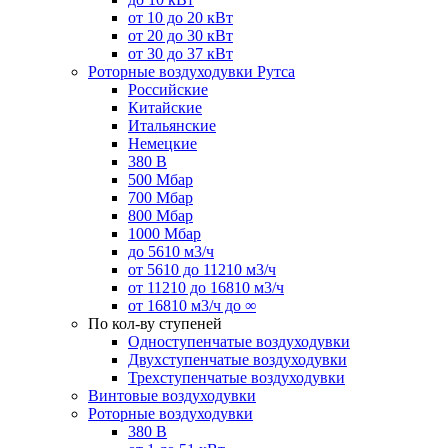
от 10 до 20 кВт
от 20 до 30 кВт
от 30 до 37 кВт
Роторные воздуходувки Рутса
Российские
Китайские
Итальянские
Немецкие
380 В
500 Мбар
700 Мбар
800 Мбар
1000 Мбар
до 5610 м3/ч
от 5610 до 11210 м3/ч
от 11210 до 16810 м3/ч
от 16810 м3/ч до ∞
По кол-ву ступеней
Одноступенчатые воздуходувки
Двухступенчатые воздуходувки
Трехступенчатые воздуходувки
Винтовые воздуходувки
Роторные воздуходувки
380 В