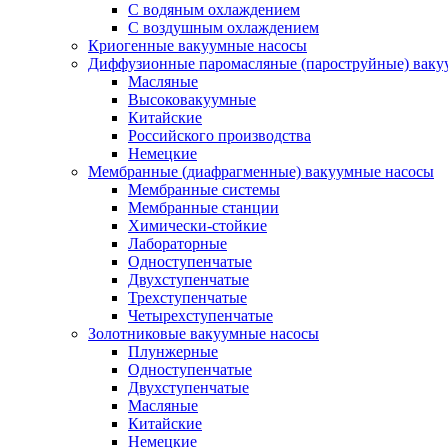
C водяным охлаждением
C воздушным охлаждением
Криогенные вакуумные насосы
Диффузионные паромасляные (пароструйные) ваку
Масляные
Высоковакуумные
Китайские
Российского производства
Немецкие
Мембранные (диафрагменные) вакуумные насосы
Мембранные системы
Мембранные станции
Химически-стойкие
Лабораторные
Одноступенчатые
Двухступенчатые
Трехступенчатые
Четырехступенчатые
Золотниковые вакуумные насосы
Плунжерные
Одноступенчатые
Двухступенчатые
Масляные
Китайские
Немецкие