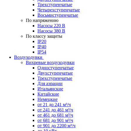
Трехступенчатые
Четырехступенчатые
Восьмиступенчатые
По напряжению
Насосы 220 В
Насосы 380 В
По классу защиты
IP20
IP40
IP54
Воздуходувки
Вихревые воздуходувки
Одноступенчатые
Двухступенчатые
Трехступенчатые
Для аэрации
Итальянские
Китайские
Немецкие
от 21 до 241 м³/ч
от 241 до 461 м³/ч
от 461 до 681 м³/ч
от 681 до 901 м³/ч
от 901 до 2200 м³/ч
до 10 кВт