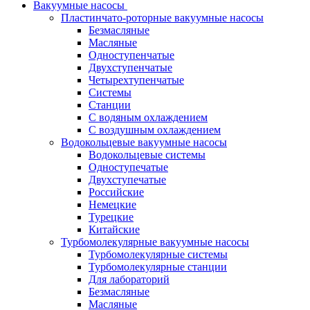
Вакуумные насосы
Пластинчато-роторные вакуумные насосы
Безмасляные
Масляные
Одноступенчатые
Двухступенчатые
Четырехтупенчатые
Системы
Станции
С водяным охлаждением
С воздушным охлаждением
Водокольцевые вакуумные насосы
Водокольцевые системы
Одноступечатые
Двухступечатые
Российские
Немецкие
Турецкие
Китайские
Турбомолекулярные вакуумные насосы
Турбомолекулярные системы
Турбомолекулярные станции
Для лабораторий
Безмасляные
Масляные