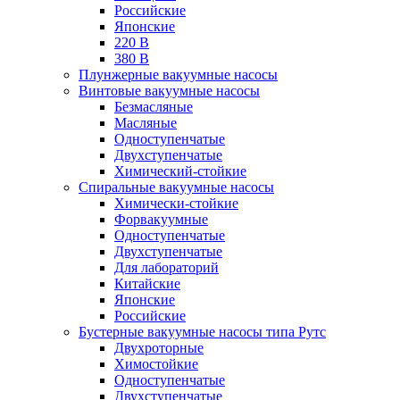
Российские
Японские
220 В
380 В
Плунжерные вакуумные насосы
Винтовые вакуумные насосы
Безмасляные
Масляные
Одноступенчатые
Двухступенчатые
Химический-стойкие
Спиральные вакуумные насосы
Химически-стойкие
Форвакуумные
Одноступенчатые
Двухступенчатые
Для лабораторий
Китайские
Японские
Российские
Бустерные вакуумные насосы типа Рутс
Двухроторные
Химостойкие
Одноступенчатые
Двухступенчатые