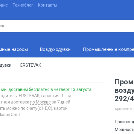
рвис
Техноблог
Контакты
мные насосы
Воздуходувки
Промышленные компр
дувки
ERSTEVAK
Пром
возд
чии, доставим бесплатно
в четверг 13 августа
одитель: ERSTEVAK, гарантия: 1 год
292/
атная доставка
по Москве
за 7 дней
ить можно
по счету(с НДС)
,
картой
Артикул: VT
asterCard
.
Производ
Мощност