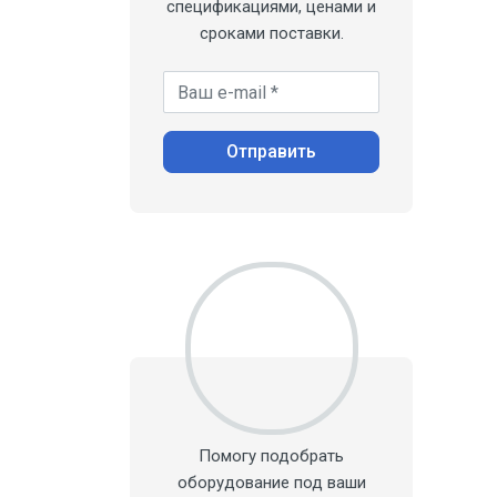
спецификациями, ценами и
Масс-спектрометры
сроками поставки.
Вакуумные фильтры
Ваш e-mail *
Вакуумная арматура
Изостатические прессы
Отправить
Вакуумные мешки
Вакуумные сушильные шкафы
Течеискатели
Вакуумное масло
Вакуумные датчики
Помогу подобрать
оборудование под ваши