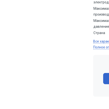
электрод
Максима
производ
Максимал
давлени
Страна
Все хара
Полное о