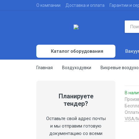
О компании
Доставка и оплата
Гарантии и се
Вакуу
Каталог оборудования
Вакуумные насосы
Главная
Воздуходувки
Вихревые воздухо
Воздуходувки
Компрессоры
В нали
Планируете
Испытательное оборудование
Произв
тендер?
Беспл
Вакуумные печи
Оплат
Оставьте свой адрес почты
VISA/M
Вакуумные камеры
и мы отправим готовую
Вакуумметры
документацию со всеми