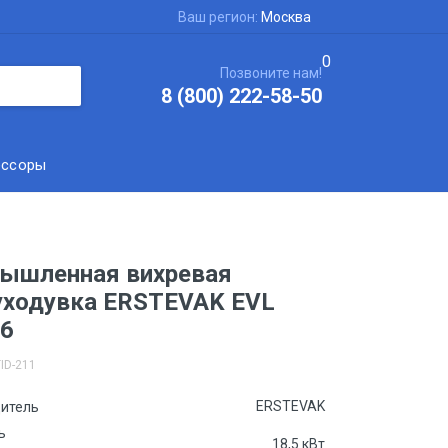
Ваш регион:
Москва
0
Позвоните нам!
8 (800) 222-58-50
ессоры
ышленная вихревая
уходувка ERSTEVAK EVL
46
ID-211
ERSTEVAK
итель
ь
18,5 кВт