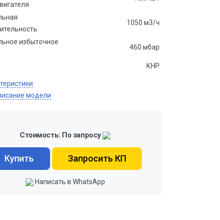
вигателя
льная
1050 м3/ч
ительность
ьное избыточное
460 мбар
е
КНР
ктеристики
писание модели
Стоимость: По запросу
Купить
Запросить КП
Написать в WhatsApp