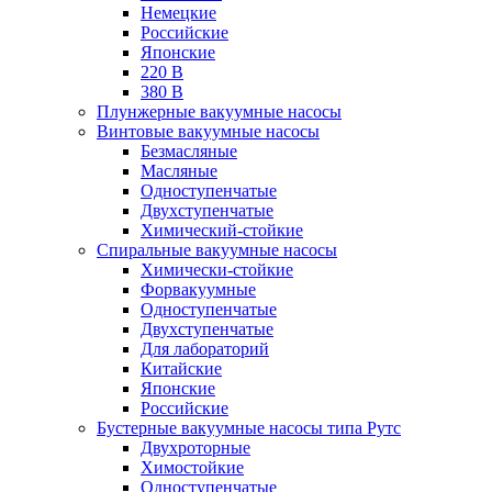
Немецкие
Российские
Японские
220 В
380 В
Плунжерные вакуумные насосы
Винтовые вакуумные насосы
Безмасляные
Масляные
Одноступенчатые
Двухступенчатые
Химический-стойкие
Спиральные вакуумные насосы
Химически-стойкие
Форвакуумные
Одноступенчатые
Двухступенчатые
Для лабораторий
Китайские
Японские
Российские
Бустерные вакуумные насосы типа Рутс
Двухроторные
Химостойкие
Одноступенчатые