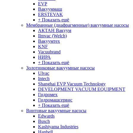
EVP
Вакууммаш
ERSTEVAK
+ Показать ещё
Мембранные (диафрагменные) вакуумные насосы
АКТАН Вакуум
Ilmvac (Welch)
Вакуумтех
KNF
Vacuubrand
НИРА
+ Показать ещё
Золотниковые вакуумные насосы
Ulvac
Intech
Shanghai EVP Vacuum Technology
DEVELOPMENT VACUUM EQUIPMENT
Гидромех
Гидромашсервис
+ Показать ещё
Винтовые вакуумные насосы
Edwards
Busch
Kashiyama Industries
Hanbell