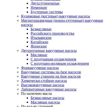
Двухступенчатые
Немецкие
Бустерные системы
Кулачковые (когтевые) вакуумные насосы
Магниторазрядные (ионно-геттерные) вакуумные
насосы
Безмасляные
Российского производства
Итальянские
Китайские
Японские
Двухроторные вакуумные насосы
Масляные
C воздушным охлаждением
C воздушно-водяным охлаждением
Форвакуумные насосы
Вакуумные системы на базе насосов
Вакуумные станции на базе насосов
Химически-стойкие насосы
Высоковакуумные насосы
Лабораторные вакуумные насосы
По наличию масла
Безмасляные насосы
Масляные насосы
По кол-ву ступеней