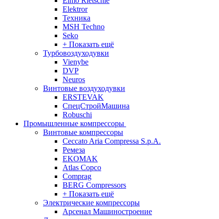
Elmo Rietschle
Elektror
Техника
MSH Techno
Seko
+ Показать ещё
Турбовоздуходувки
Vienybe
DVP
Neuros
Винтовые воздуходувки
ERSTEVAK
СпецСтройМашина
Robuschi
Промышленные компрессоры
Винтовые компрессоры
Ceccato Aria Compressa S.p.A.
Ремеза
EKOMAK
Atlas Copco
Comprag
BERG Compressors
+ Показать ещё
Электрические компрессоры
Арсенал Машиностроение