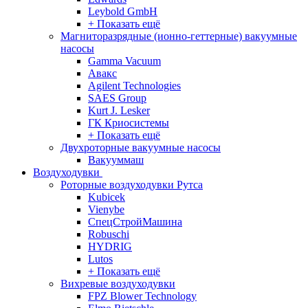
Leybold GmbH
+ Показать ещё
Магниторазрядные (ионно-геттерные) вакуумные
насосы
Gamma Vacuum
Авакс
Agilent Technologies
SAES Group
Kurt J. Lesker
ГК Криосистемы
+ Показать ещё
Двухроторные вакуумные насосы
Вакууммаш
Воздуходувки
Роторные воздуходувки Рутса
Kubicek
Vienybe
СпецСтройМашина
Robuschi
HYDRIG
Lutos
+ Показать ещё
Вихревые воздуходувки
FPZ Blower Technology