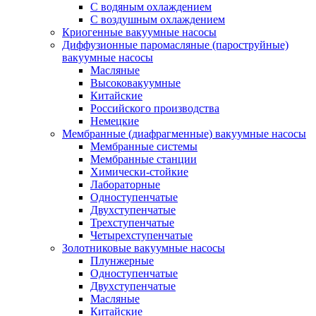
C водяным охлаждением
C воздушным охлаждением
Криогенные вакуумные насосы
Диффузионные паромасляные (пароструйные)
вакуумные насосы
Масляные
Высоковакуумные
Китайские
Российского производства
Немецкие
Мембранные (диафрагменные) вакуумные насосы
Мембранные системы
Мембранные станции
Химически-стойкие
Лабораторные
Одноступенчатые
Двухступенчатые
Трехступенчатые
Четырехступенчатые
Золотниковые вакуумные насосы
Плунжерные
Одноступенчатые
Двухступенчатые
Масляные
Китайские