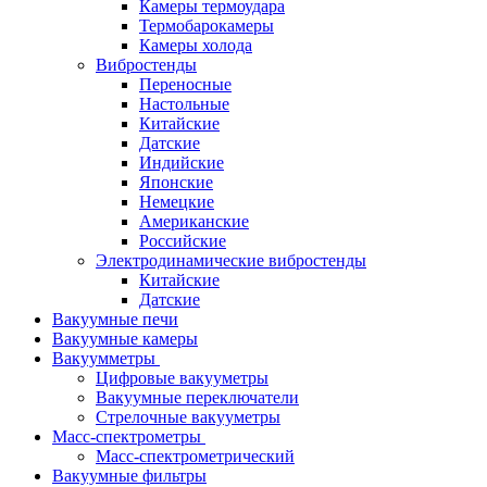
Камеры термоудара
Термобарокамеры
Камеры холода
Вибростенды
Переносные
Настольные
Китайские
Датские
Индийские
Японские
Немецкие
Американские
Российские
Электродинамические вибростенды
Китайские
Датские
Вакуумные печи
Вакуумные камеры
Вакуумметры
Цифровые вакууметры
Вакуумные переключатели
Стрелочные вакууметры
Масс-спектрометры
Масс-спектрометрический
Вакуумные фильтры