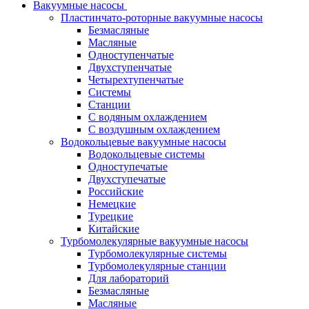
Вакуумные насосы
Пластинчато-роторные вакуумные насосы
Безмасляные
Масляные
Одноступенчатые
Двухступенчатые
Четырехтупенчатые
Системы
Станции
С водяным охлаждением
С воздушным охлаждением
Водокольцевые вакуумные насосы
Водокольцевые системы
Одноступечатые
Двухступечатые
Российские
Немецкие
Турецкие
Китайские
Турбомолекулярные вакуумные насосы
Турбомолекулярные системы
Турбомолекулярные станции
Для лабораторий
Безмасляные
Масляные