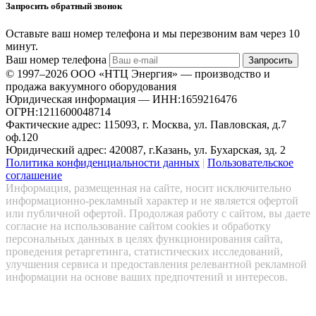
Запросить обратный звонок
Оставьте ваш номер телефона и мы перезвоним вам через 10
минут.
Ваш номер телефона
Запросить
© 1997–2026 ООО «НТЦ Энергия» — производство и
продажа вакуумного оборудования
Юридическая информация — ИНН:1659216476
ОГРН:1211600048714
Фактические адрес: 115093, г. Москва, ул. Павловская, д.7
оф.120
Юридический адрес: 420087, г.Казань, ул. Бухарская, зд. 2
Политика конфиденциальности данных
|
Пользовательское
соглашение
Информация, размещенная на сайте, носит исключительно
информационно-рекламный характер и не является офертой
или публичной офертой. Продолжая работу с сайтом, вы даете
согласие на использование сайтом cookies и обработку
персональных данных в целях функционирования сайта,
проведения ретаргетинга, статистических исследований,
улучшения сервиса и предоставления релевантной рекламной
информации на основе ваших предпочтений и интересов.