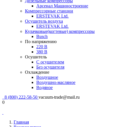
Дизельные компрессоры
Арсенал Машиностроение
Компрессорные станции
ERSTEVAK Ltd.
Осушитель воздуха
ERSTEVAK Ltd.
Кулачковые(когтевые) компрессоры
Busch
По напряжению
220 В
380 В
Осушитель
С осушителем
Без осушителя
Охлаждение
Воздушное
Воздушно-масляное
Водяное
8 (800) 222-58-50
vacuum-trade@mail.ru
0
Главная