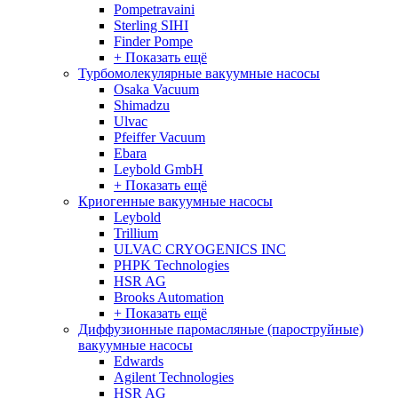
Pompetravaini
Sterling SIHI
Finder Pompe
+ Показать ещё
Турбомолекулярные вакуумные насосы
Osaka Vacuum
Shimadzu
Ulvac
Pfeiffer Vacuum
Ebara
Leybold GmbH
+ Показать ещё
Криогенные вакуумные насосы
Leybold
Trillium
ULVAC CRYOGENICS INC
PHPK Technologies
HSR AG
Brooks Automation
+ Показать ещё
Диффузионные паромасляные (пароструйные)
вакуумные насосы
Edwards
Agilent Technologies
HSR AG