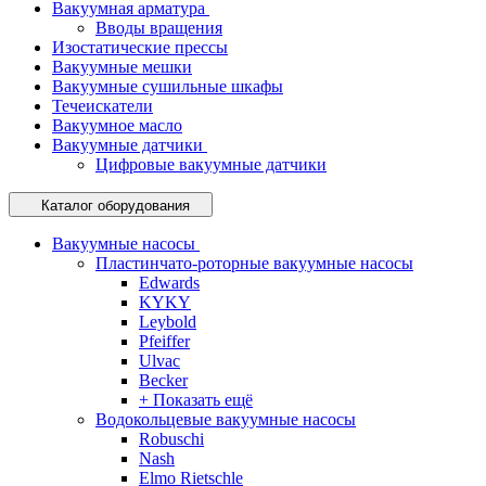
Вакуумная арматура
Вводы вращения
Изостатические прессы
Вакуумные мешки
Вакуумные сушильные шкафы
Течеискатели
Вакуумное масло
Вакуумные датчики
Цифровые вакуумные датчики
Каталог оборудования
Вакуумные насосы
Пластинчато-роторные вакуумные насосы
Edwards
KYKY
Leybold
Pfeiffer
Ulvac
Becker
+ Показать ещё
Водокольцевые вакуумные насосы
Robuschi
Nash
Elmo Rietschle