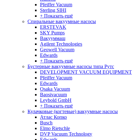
Pfeiffer Vacuum
Sterling SIHI
+ Показать ещё
Спиральные вакуумные насосы
ERSTEVAK
SKY Pumps
Вакууммаш
Agilent Technologies
Geowell Vacuum
Edwards
+ Показать ещё
Бустерные вакуумные насосы типа Рутс
DEVELOPMENT VACUUM EQUIPMENT
Pfeiffer Vacuum
Edwards
Osaka Vacuum
Baosivacuum
Leybold GmbH
+ Показать ещё
Кулачковые (когтевые) вакуумные насосы
Атлас Копко
Busch
Elmo Rietschle
DVP Vacuum Technology
Edwards