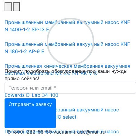
Промышленный мембранный вакуумный насос KNF
N 1400-1-2 SP-13 E
Промышленный мембранный вакуумный насос KNF
N 186-1-2 AP-9 E
Промышленная химическая мембранная вакуумная
Помогу подобрать оборудование под ваши нужды
система Vacuubrand MZ 2C NT AK M D
прямо сейчас!
Ваш телефон *
Промышленный мембранный вакуумный насос
Edwards D-Lab 34-100
Отправить заявку
Промышленный мембранный вакуумный насос
Vacuubrand MV 2 VARIO select
Промышленный мембранный вакуумный насос
8 (800) 222-58-50
vacuum-trade@mail.ru