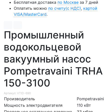
Бесплатная доставка
по Москве
за 7 дней
Оплатить можно
по счету(с НДС)
,
картой
VISA/MasterCard
.
Промышленный
водокольцевой
вакуумный насос
Pompetravaini TRHA
150-3100
Артикул: VTID-690
Производитель
Pompetravaini
Мощность электродвигателя
110 кВт
Предельное остаточное давление
33 мбар