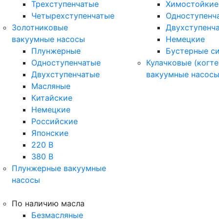
Трехступенчатые
Химостойкие
Четырехступенчатые
Одноступенч
Золотниковые
Двухступенч
вакуумные насосы
Немецкие
Плунжерные
Бустерные с
Одноступенчатые
Кулачковые (когте
Двухступенчатые
вакуумные насос
Масляные
Китайские
Немецкие
Российские
Японские
220 В
380 В
Плунжерные вакуумные
насосы
По наличию масла
Безмасляные