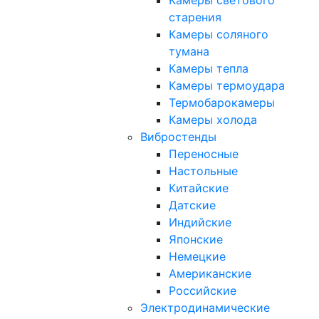
Камеры светового
старения
Камеры соляного
тумана
Камеры тепла
Камеры термоудара
Термобарокамеры
Камеры холода
Вибростенды
Переносные
Настольные
Китайские
Датские
Индийские
Японские
Немецкие
Американские
Российские
Электродинамические