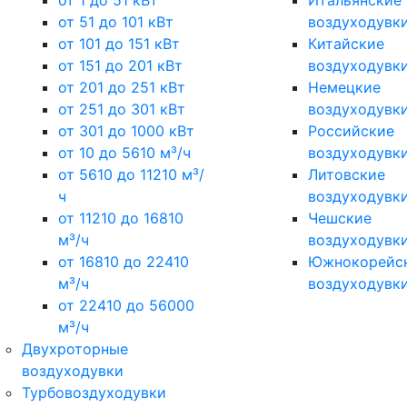
от 1 до 51 кВт
Итальянские
от 51 до 101 кВт
воздуходувк
от 101 до 151 кВт
Китайские
от 151 до 201 кВт
воздуходувк
от 201 до 251 кВт
Немецкие
от 251 до 301 кВт
воздуходувк
от 301 до 1000 кВт
Российские
от 10 до 5610 м³/ч
воздуходувк
от 5610 до 11210 м³/
Литовские
ч
воздуходувк
от 11210 до 16810
Чешские
м³/ч
воздуходувк
от 16810 до 22410
Южнокорейс
м³/ч
воздуходувк
от 22410 до 56000
м³/ч
Двухроторные
воздуходувки
Турбовоздуходувки