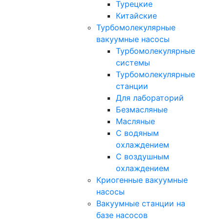
Турецкие
Китайские
Турбомолекулярные
вакуумные насосы
Турбомолекулярные
системы
Турбомолекулярные
станции
Для лабораторий
Безмасляные
Масляные
C водяным
охлаждением
C воздушным
охлаждением
Криогенные вакуумные
насосы
Вакуумные станции на
базе насосов