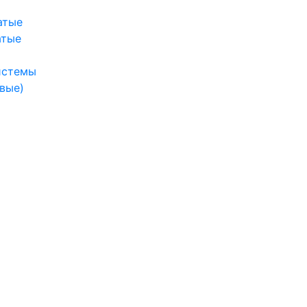
атые
атые
истемы
вые)
ы