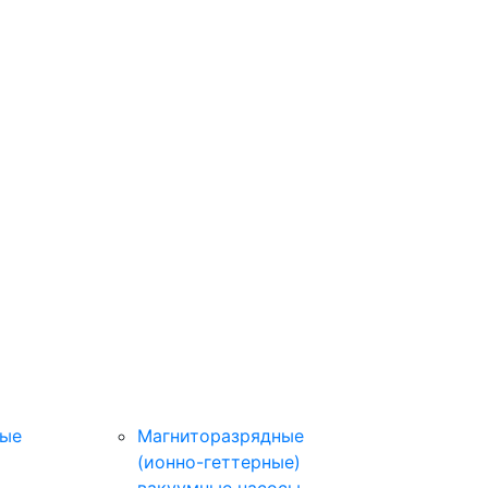
ные
Магниторазрядные
(ионно-геттерные)