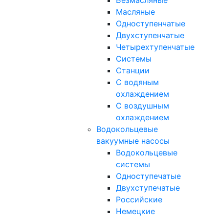
Безмасляные
Масляные
Одноступенчатые
Двухступенчатые
Четырехтупенчатые
Системы
Станции
С водяным
охлаждением
С воздушным
охлаждением
Водокольцевые
вакуумные насосы
Водокольцевые
системы
Одноступечатые
Двухступечатые
Российские
Немецкие