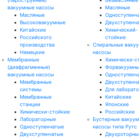
(пароструйные)
Безмасляные
вакуумные насосы
Масляные
Масляные
Одноступенч
Высоковакуумные
Двухступенч
Китайские
Химический-
Российского
стойкие
производства
Спиральные ваку
Немецкие
насосы
Мембранные
Химически-с
(диафрагменные)
Форвакуумн
вакуумные насосы
Одноступенч
Мембранные
Двухступенч
системы
Для лаборат
Мембранные
Китайские
станции
Японские
Химически-стойкие
Российские
Лабораторные
Бустерные вакуу
Одноступенчатые
насосы типа Рутс
Двухступенчатые
Двухроторны