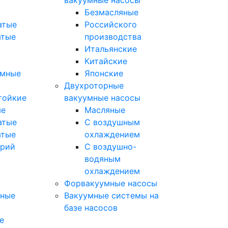
вакуумные насосы
Безмасляные
атые
Российского
атые
производства
Итальянские
Китайские
умные
Японские
Двухроторные
тойкие
вакуумные насосы
ые
Масляные
атые
C воздушным
атые
охлаждением
орий
C воздушно-
водяным
охлаждением
Форвакуумные насосы
мные
Вакуумные системы на
базе насосов
е