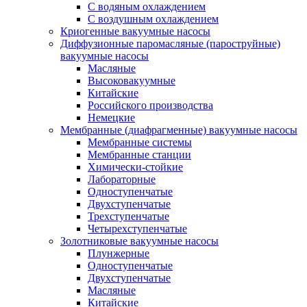
C водяным охлаждением
C воздушным охлаждением
Криогенные вакуумные насосы
Диффузионные паромасляные (пароструйные)
вакуумные насосы
Масляные
Высоковакуумные
Китайские
Российского производства
Немецкие
Мембранные (диафрагменные) вакуумные насосы
Мембранные системы
Мембранные станции
Химически-стойкие
Лабораторные
Одноступенчатые
Двухступенчатые
Трехступенчатые
Четырехступенчатые
Золотниковые вакуумные насосы
Плунжерные
Одноступенчатые
Двухступенчатые
Масляные
Китайские