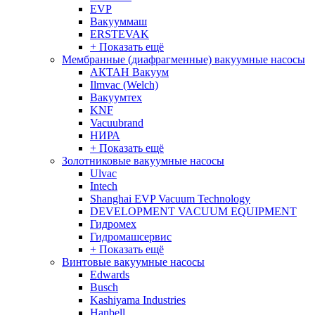
EVP
Вакууммаш
ERSTEVAK
+ Показать ещё
Мембранные (диафрагменные) вакуумные насосы
АКТАН Вакуум
Ilmvac (Welch)
Вакуумтех
KNF
Vacuubrand
НИРА
+ Показать ещё
Золотниковые вакуумные насосы
Ulvac
Intech
Shanghai EVP Vacuum Technology
DEVELOPMENT VACUUM EQUIPMENT
Гидромех
Гидромашсервис
+ Показать ещё
Винтовые вакуумные насосы
Edwards
Busch
Kashiyama Industries
Hanbell