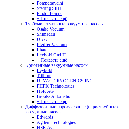
Pompetravaini
Sterling SIHI
Finder Pompe
+ Показать ещё
Турбомолекулярные вакуумные насосы
Osaka Vacuum
Shimadzu
Ulvac
Pfeiffer Vacuum
Ebara
Leybold GmbH
+ Показать ещё
Криогенные вакуумные насосы
Leybold
Trillium
ULVAC CRYOGENICS INC
PHPK Technologies
HSR AG
Brooks Automation
+ Показать ещё
Диффузионные паромасляные (пароструйные)
вакуумные насосы
Edwards
Agilent Technologies
HSR AG