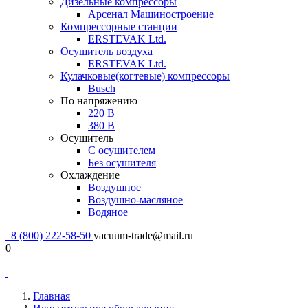
Дизельные компрессоры
Арсенал Машиностроение
Компрессорные станции
ERSTEVAK Ltd.
Осушитель воздуха
ERSTEVAK Ltd.
Кулачковые(когтевые) компрессоры
Busch
По напряжению
220 В
380 В
Осушитель
С осушителем
Без осушителя
Охлаждение
Воздушное
Воздушно-масляное
Водяное
8 (800) 222-58-50
vacuum-trade@mail.ru
0
Главная