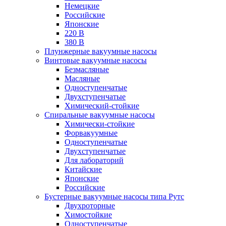
Немецкие
Российские
Японские
220 В
380 В
Плунжерные вакуумные насосы
Винтовые вакуумные насосы
Безмасляные
Масляные
Одноступенчатые
Двухступенчатые
Химический-стойкие
Спиральные вакуумные насосы
Химически-стойкие
Форвакуумные
Одноступенчатые
Двухступенчатые
Для лабораторий
Китайские
Японские
Российские
Бустерные вакуумные насосы типа Рутс
Двухроторные
Химостойкие
Одноступенчатые