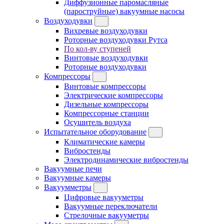
Диффузионные паромасляные
(пароструйные) вакуумные насосы
Воздуходувки
Вихревые воздуходувки
Роторные воздуходувки Рутса
По кол-ву ступеней
Винтовые воздуходувки
Роторные воздуходувки
Компрессоры
Винтовые компрессоры
Электрические компрессоры
Дизельные компрессоры
Компрессорные станции
Осушитель воздуха
Испытательное оборудование
Климатические камеры
Вибростенды
Электродинамические вибростенды
Вакуумные печи
Вакуумные камеры
Вакуумметры
Цифровые вакууметры
Вакуумные переключатели
Стрелочные вакууметры