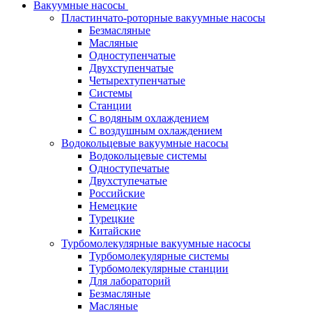
Вакуумные насосы
Пластинчато-роторные вакуумные насосы
Безмасляные
Масляные
Одноступенчатые
Двухступенчатые
Четырехтупенчатые
Системы
Станции
С водяным охлаждением
С воздушным охлаждением
Водокольцевые вакуумные насосы
Водокольцевые системы
Одноступечатые
Двухступечатые
Российские
Немецкие
Турецкие
Китайские
Турбомолекулярные вакуумные насосы
Турбомолекулярные системы
Турбомолекулярные станции
Для лабораторий
Безмасляные
Масляные