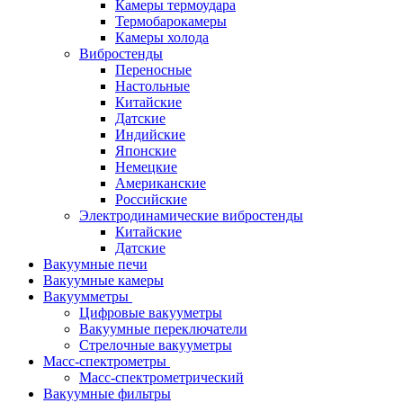
Камеры термоудара
Термобарокамеры
Камеры холода
Вибростенды
Переносные
Настольные
Китайские
Датские
Индийские
Японские
Немецкие
Американские
Российские
Электродинамические вибростенды
Китайские
Датские
Вакуумные печи
Вакуумные камеры
Вакуумметры
Цифровые вакууметры
Вакуумные переключатели
Стрелочные вакууметры
Масс-спектрометры
Масс-спектрометрический
Вакуумные фильтры