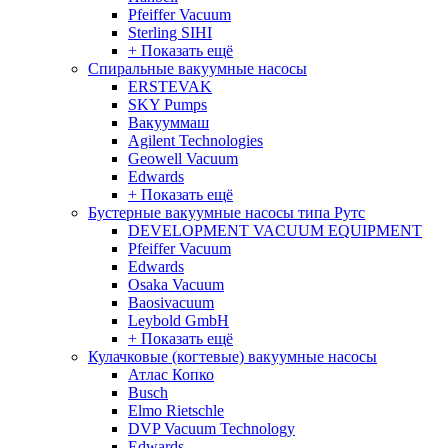
Pfeiffer Vacuum
Sterling SIHI
+ Показать ещё
Спиральные вакуумные насосы
ERSTEVAK
SKY Pumps
Вакууммаш
Agilent Technologies
Geowell Vacuum
Edwards
+ Показать ещё
Бустерные вакуумные насосы типа Рутс
DEVELOPMENT VACUUM EQUIPMENT
Pfeiffer Vacuum
Edwards
Osaka Vacuum
Baosivacuum
Leybold GmbH
+ Показать ещё
Кулачковые (когтевые) вакуумные насосы
Атлас Копко
Busch
Elmo Rietschle
DVP Vacuum Technology
Edwards