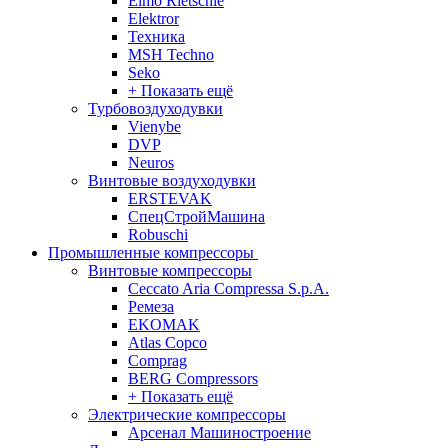
Elmo Rietschle
Elektror
Техника
MSH Techno
Seko
+ Показать ещё
Турбовоздуходувки
Vienybe
DVP
Neuros
Винтовые воздуходувки
ERSTEVAK
СпецСтройМашина
Robuschi
Промышленные компрессоры
Винтовые компрессоры
Ceccato Aria Compressa S.p.A.
Ремеза
EKOMAK
Atlas Copco
Comprag
BERG Compressors
+ Показать ещё
Электрические компрессоры
Арсенал Машиностроение