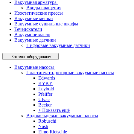
Вакуумная арматура
Вводы вращения
Изостатические прессы
Вакуумные мешки
Вакуумные сушильные шкафы
Течеискатели
Вакуумное масло
Вакуумные датчики
Цифровые вакуумные датчики
Каталог оборудования
Вакуумные насосы
Пластинчато-роторные вакуумные насосы
Edwards
KYKY
Leybold
Pfeiffer
Ulvac
Becker
+ Показать ещё
Водокольцевые вакуумные насосы
Robuschi
Nash
Elmo Rietschle