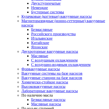
Двухступенчатые
Немецкие
Бустерные системы
Кулачковые (когтевые) вакуумные насосы
Магниторазрядные (ионно-геттерные) вакуумные
насосы
Безмасляные
Российского производства
Итальянские
Китайские
Японские
Двухроторные вакуумные насосы
Масляные
C воздушным охлаждением
C воздушно-водяным охлаждением
Форвакуумные насосы
Вакуумные системы на базе насосов
Вакуумные станции на базе насосов
Химически-стойкие насосы
Высоковакуумные насосы
Лабораторные вакуумные насосы
По наличию масла
Безмасляные насосы
Масляные насосы
По кол-ву ступеней