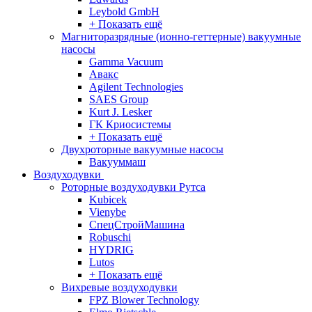
Leybold GmbH
+ Показать ещё
Магниторазрядные (ионно-геттерные) вакуумные
насосы
Gamma Vacuum
Авакс
Agilent Technologies
SAES Group
Kurt J. Lesker
ГК Криосистемы
+ Показать ещё
Двухроторные вакуумные насосы
Вакууммаш
Воздуходувки
Роторные воздуходувки Рутса
Kubicek
Vienybe
СпецСтройМашина
Robuschi
HYDRIG
Lutos
+ Показать ещё
Вихревые воздуходувки
FPZ Blower Technology