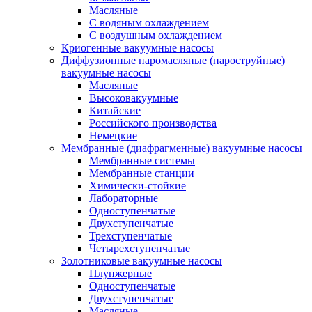
Масляные
C водяным охлаждением
C воздушным охлаждением
Криогенные вакуумные насосы
Диффузионные паромасляные (пароструйные)
вакуумные насосы
Масляные
Высоковакуумные
Китайские
Российского производства
Немецкие
Мембранные (диафрагменные) вакуумные насосы
Мембранные системы
Мембранные станции
Химически-стойкие
Лабораторные
Одноступенчатые
Двухступенчатые
Трехступенчатые
Четырехступенчатые
Золотниковые вакуумные насосы
Плунжерные
Одноступенчатые
Двухступенчатые
Масляные