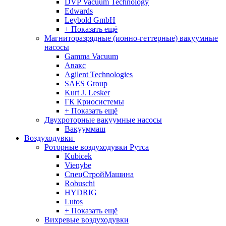
DVP Vacuum Technology
Edwards
Leybold GmbH
+ Показать ещё
Магниторазрядные (ионно-геттерные) вакуумные
насосы
Gamma Vacuum
Авакс
Agilent Technologies
SAES Group
Kurt J. Lesker
ГК Криосистемы
+ Показать ещё
Двухроторные вакуумные насосы
Вакууммаш
Воздуходувки
Роторные воздуходувки Рутса
Kubicek
Vienybe
СпецСтройМашина
Robuschi
HYDRIG
Lutos
+ Показать ещё
Вихревые воздуходувки