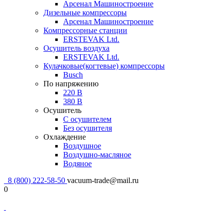
Арсенал Машиностроение
Дизельные компрессоры
Арсенал Машиностроение
Компрессорные станции
ERSTEVAK Ltd.
Осушитель воздуха
ERSTEVAK Ltd.
Кулачковые(когтевые) компрессоры
Busch
По напряжению
220 В
380 В
Осушитель
С осушителем
Без осушителя
Охлаждение
Воздушное
Воздушно-масляное
Водяное
8 (800) 222-58-50
vacuum-trade@mail.ru
0