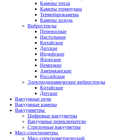
Камеры тепла
Камеры термоудара
Термобарокамеры
Камеры холода
Вибростенды
Переносные
Настольные
Китайские
Датские
Индийские
Японские
Немецкие
Американские
Российские
Электродинамические вибростенды
Китайские
Датские
Вакуумные печи
Вакуумные камеры
Вакуумметры
Цифровые вакууметры
Вакуумные переключатели
Стрелочные вакууметры
Масс-спектрометры
Масс-спектрометрический