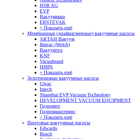
HSR AG
EVP
Вакууммаш
ERSTEVAK
+ Показать ещё
Мембранные (диафрагменные) вакуумные насосы
АКТАН Вакуум
Ilmvac (Welch)
Вакуумтех
KNF
Vacuubrand
НИРА
+ Показать ещё
Золотниковые вакуумные насосы
Ulvac
Intech
Shanghai EVP Vacuum Technology
DEVELOPMENT VACUUM EQUIPMENT
Гидромех
Гидромашсервис
+ Показать ещё
Винтовые вакуумные насосы
Edwards
Busch