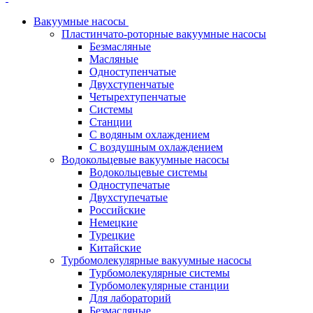
Вакуумные насосы
Пластинчато-роторные вакуумные насосы
Безмасляные
Масляные
Одноступенчатые
Двухступенчатые
Четырехтупенчатые
Системы
Станции
С водяным охлаждением
С воздушным охлаждением
Водокольцевые вакуумные насосы
Водокольцевые системы
Одноступечатые
Двухступечатые
Российские
Немецкие
Турецкие
Китайские
Турбомолекулярные вакуумные насосы
Турбомолекулярные системы
Турбомолекулярные станции
Для лабораторий
Безмасляные