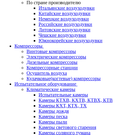
По стране производителю
Итальянские воздуходувки
Китайские воздуходувки
Немецкие воздуходувки
Российские воздуходувки
Литовские воздуходувки
Чешские воздуходувки
Южнокорейские воздуходувки
Компрессоры
Винтовые компрессоры
Электрические компрессоры
Дизельные компрессоры
Компрессорные станции
Осушитель воздуха
Кулачковые(когтевые) компрессоры
Испытательное оборудование
Климатические камеры
Испытательные камеры
Камеры КТХВ, КХТВ, КТВХ, КТВ
Камеры КХТ, КТХ, ТХ
Камеры дождя
Камеры песка
Камеры пыли
Камеры светового старения
Камеры соляного тумана