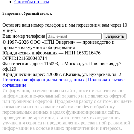
Способы оплаты
Запросить обратный звонок
Оставьте ваш номер телефона и мы перезвоним вам через 10
минут.
Ваш номер телефона
Запросить
© 1997–2026 ООО «НТЦ Энергия» — производство и
продажа вакуумного оборудования
Юридическая информация — ИНН:1659216476
ОГРН:1211600048714
Фактические адрес: 115093, г. Москва, ул. Павловская, д.7
оф.120
Юридический адрес: 420087, г.Казань, ул. Бухарская, зд. 2
Политика конфиденциальности данных
|
Пользовательское
соглашение
Информация, размещенная на сайте, носит исключительно
информационно-рекламный характер и не является офертой
или публичной офертой. Продолжая работу с сайтом, вы даете
согласие на использование сайтом cookies и обработку
персональных данных в целях функционирования сайта,
проведения ретаргетинга, статистических исследований,
улучшения сервиса и предоставления релевантной рекламной
информации на основе ваших предпочтений и интересов.