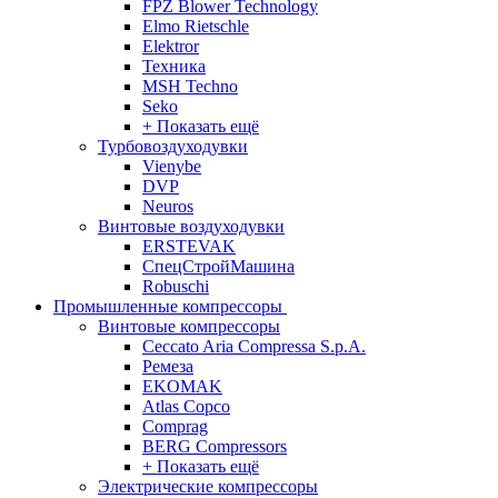
FPZ Blower Technology
Elmo Rietschle
Elektror
Техника
MSH Techno
Seko
+ Показать ещё
Турбовоздуходувки
Vienybe
DVP
Neuros
Винтовые воздуходувки
ERSTEVAK
СпецСтройМашина
Robuschi
Промышленные компрессоры
Винтовые компрессоры
Ceccato Aria Compressa S.p.A.
Ремеза
EKOMAK
Atlas Copco
Comprag
BERG Compressors
+ Показать ещё
Электрические компрессоры