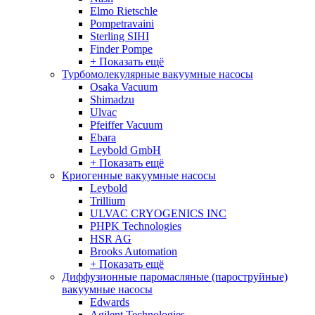
Elmo Rietschle
Pompetravaini
Sterling SIHI
Finder Pompe
+ Показать ещё
Турбомолекулярные вакуумные насосы
Osaka Vacuum
Shimadzu
Ulvac
Pfeiffer Vacuum
Ebara
Leybold GmbH
+ Показать ещё
Криогенные вакуумные насосы
Leybold
Trillium
ULVAC CRYOGENICS INC
PHPK Technologies
HSR AG
Brooks Automation
+ Показать ещё
Диффузионные паромасляные (пароструйные)
вакуумные насосы
Edwards
Agilent Technologies