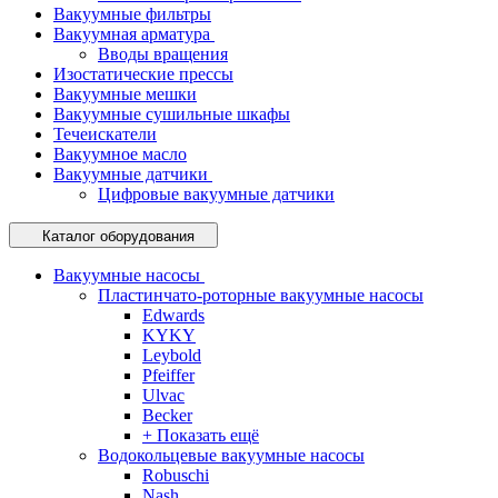
Вакуумные фильтры
Вакуумная арматура
Вводы вращения
Изостатические прессы
Вакуумные мешки
Вакуумные сушильные шкафы
Течеискатели
Вакуумное масло
Вакуумные датчики
Цифровые вакуумные датчики
Каталог оборудования
Вакуумные насосы
Пластинчато-роторные вакуумные насосы
Edwards
KYKY
Leybold
Pfeiffer
Ulvac
Becker
+ Показать ещё
Водокольцевые вакуумные насосы
Robuschi
Nash