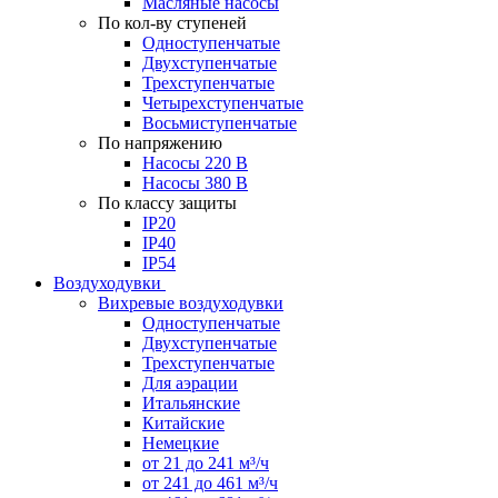
Масляные насосы
По кол-ву ступеней
Одноступенчатые
Двухступенчатые
Трехступенчатые
Четырехступенчатые
Восьмиступенчатые
По напряжению
Насосы 220 В
Насосы 380 В
По классу защиты
IP20
IP40
IP54
Воздуходувки
Вихревые воздуходувки
Одноступенчатые
Двухступенчатые
Трехступенчатые
Для аэрации
Итальянские
Китайские
Немецкие
от 21 до 241 м³/ч
от 241 до 461 м³/ч