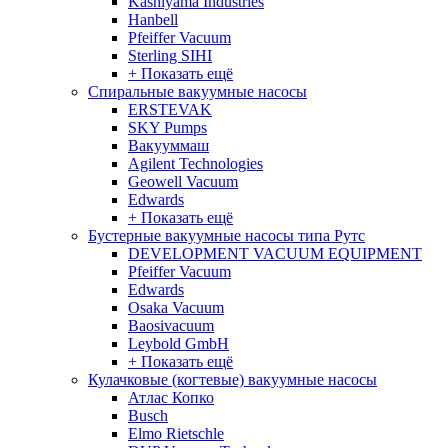
Kashiyama Industries
Hanbell
Pfeiffer Vacuum
Sterling SIHI
+ Показать ещё
Спиральные вакуумные насосы
ERSTEVAK
SKY Pumps
Вакууммаш
Agilent Technologies
Geowell Vacuum
Edwards
+ Показать ещё
Бустерные вакуумные насосы типа Рутс
DEVELOPMENT VACUUM EQUIPMENT
Pfeiffer Vacuum
Edwards
Osaka Vacuum
Baosivacuum
Leybold GmbH
+ Показать ещё
Кулачковые (когтевые) вакуумные насосы
Атлас Копко
Busch
Elmo Rietschle