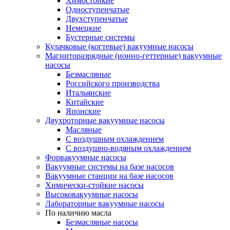
Химостойкие
Одноступенчатые
Двухступенчатые
Немецкие
Бустерные системы
Кулачковые (когтевые) вакуумные насосы
Магниторазрядные (ионно-геттерные) вакуумные
насосы
Безмасляные
Российского производства
Итальянские
Китайские
Японские
Двухроторные вакуумные насосы
Масляные
C воздушным охлаждением
C воздушно-водяным охлаждением
Форвакуумные насосы
Вакуумные системы на базе насосов
Вакуумные станции на базе насосов
Химически-стойкие насосы
Высоковакуумные насосы
Лабораторные вакуумные насосы
По наличию масла
Безмасляные насосы