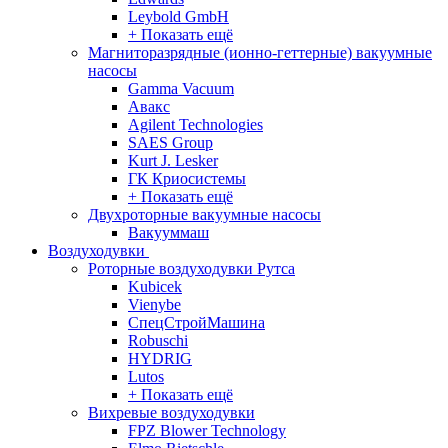
Leybold GmbH
+ Показать ещё
Магниторазрядные (ионно-геттерные) вакуумные
насосы
Gamma Vacuum
Авакс
Agilent Technologies
SAES Group
Kurt J. Lesker
ГК Криосистемы
+ Показать ещё
Двухроторные вакуумные насосы
Вакууммаш
Воздуходувки
Роторные воздуходувки Рутса
Kubicek
Vienybe
СпецСтройМашина
Robuschi
HYDRIG
Lutos
+ Показать ещё
Вихревые воздуходувки
FPZ Blower Technology