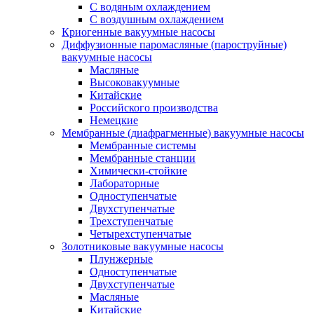
C водяным охлаждением
C воздушным охлаждением
Криогенные вакуумные насосы
Диффузионные паромасляные (пароструйные)
вакуумные насосы
Масляные
Высоковакуумные
Китайские
Российского производства
Немецкие
Мембранные (диафрагменные) вакуумные насосы
Мембранные системы
Мембранные станции
Химически-стойкие
Лабораторные
Одноступенчатые
Двухступенчатые
Трехступенчатые
Четырехступенчатые
Золотниковые вакуумные насосы
Плунжерные
Одноступенчатые
Двухступенчатые
Масляные
Китайские