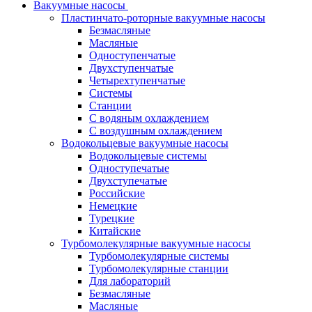
Вакуумные насосы
Пластинчато-роторные вакуумные насосы
Безмасляные
Масляные
Одноступенчатые
Двухступенчатые
Четырехтупенчатые
Системы
Станции
С водяным охлаждением
С воздушным охлаждением
Водокольцевые вакуумные насосы
Водокольцевые системы
Одноступечатые
Двухступечатые
Российские
Немецкие
Турецкие
Китайские
Турбомолекулярные вакуумные насосы
Турбомолекулярные системы
Турбомолекулярные станции
Для лабораторий
Безмасляные
Масляные