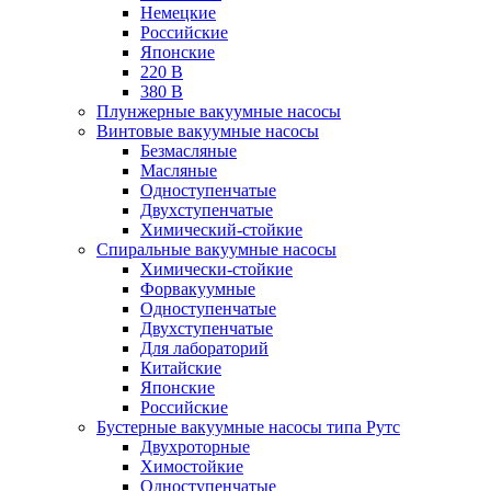
Немецкие
Российские
Японские
220 В
380 В
Плунжерные вакуумные насосы
Винтовые вакуумные насосы
Безмасляные
Масляные
Одноступенчатые
Двухступенчатые
Химический-стойкие
Спиральные вакуумные насосы
Химически-стойкие
Форвакуумные
Одноступенчатые
Двухступенчатые
Для лабораторий
Китайские
Японские
Российские
Бустерные вакуумные насосы типа Рутс
Двухроторные
Химостойкие
Одноступенчатые