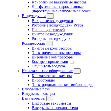
Криогенные вакуумные насосы
Диффузионные паромасляные
(пароструйные) вакуумные насосы
Воздуходувки
Вихревые воздуходувки
Роторные воздуходувки Рутса
По кол-ву ступеней
Винтовые воздуходувки
Роторные воздуходувки
Компрессоры
Винтовые компрессоры
Электрические компрессоры
Дизельные компрессоры
Компрессорные станции
Осушитель воздуха
Испытательное оборудование
Климатические камеры
Вибростенды
Электродинамические вибростенды
Вакуумные печи
Вакуумные камеры
Вакуумметры
Цифровые вакууметры
Вакуумные переключатели