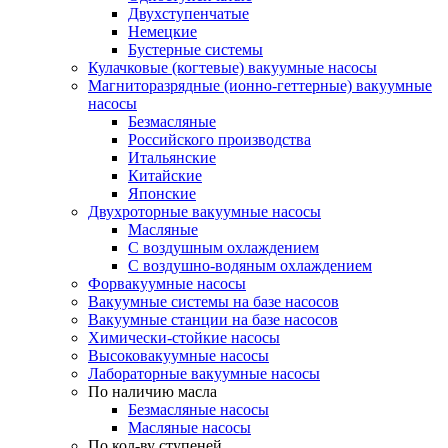
Двухступенчатые
Немецкие
Бустерные системы
Кулачковые (когтевые) вакуумные насосы
Магниторазрядные (ионно-геттерные) вакуумные
насосы
Безмасляные
Российского производства
Итальянские
Китайские
Японские
Двухроторные вакуумные насосы
Масляные
C воздушным охлаждением
C воздушно-водяным охлаждением
Форвакуумные насосы
Вакуумные системы на базе насосов
Вакуумные станции на базе насосов
Химически-стойкие насосы
Высоковакуумные насосы
Лабораторные вакуумные насосы
По наличию масла
Безмасляные насосы
Масляные насосы
По кол-ву ступеней