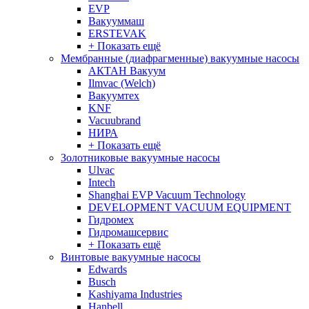
EVP
Вакууммаш
ERSTEVAK
+ Показать ещё
Мембранные (диафрагменные) вакуумные насосы
АКТАН Вакуум
Ilmvac (Welch)
Вакуумтех
KNF
Vacuubrand
НИРА
+ Показать ещё
Золотниковые вакуумные насосы
Ulvac
Intech
Shanghai EVP Vacuum Technology
DEVELOPMENT VACUUM EQUIPMENT
Гидромех
Гидромашсервис
+ Показать ещё
Винтовые вакуумные насосы
Edwards
Busch
Kashiyama Industries
Hanbell