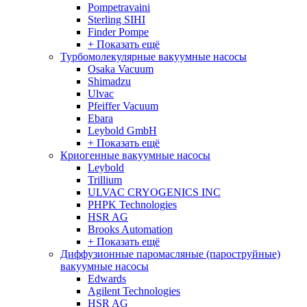
Pompetravaini
Sterling SIHI
Finder Pompe
+ Показать ещё
Турбомолекулярные вакуумные насосы
Osaka Vacuum
Shimadzu
Ulvac
Pfeiffer Vacuum
Ebara
Leybold GmbH
+ Показать ещё
Криогенные вакуумные насосы
Leybold
Trillium
ULVAC CRYOGENICS INC
PHPK Technologies
HSR AG
Brooks Automation
+ Показать ещё
Диффузионные паромасляные (пароструйные)
вакуумные насосы
Edwards
Agilent Technologies
HSR AG