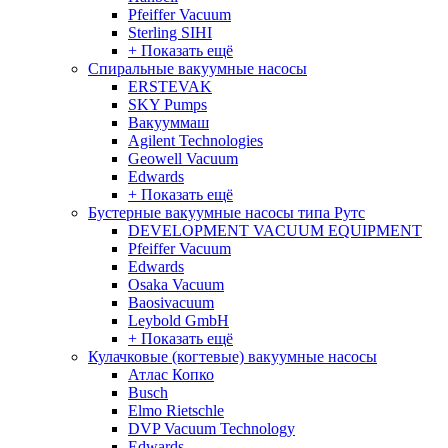
Pfeiffer Vacuum
Sterling SIHI
+ Показать ещё
Спиральные вакуумные насосы
ERSTEVAK
SKY Pumps
Вакууммаш
Agilent Technologies
Geowell Vacuum
Edwards
+ Показать ещё
Бустерные вакуумные насосы типа Рутс
DEVELOPMENT VACUUM EQUIPMENT
Pfeiffer Vacuum
Edwards
Osaka Vacuum
Baosivacuum
Leybold GmbH
+ Показать ещё
Кулачковые (когтевые) вакуумные насосы
Атлас Копко
Busch
Elmo Rietschle
DVP Vacuum Technology
Edwards