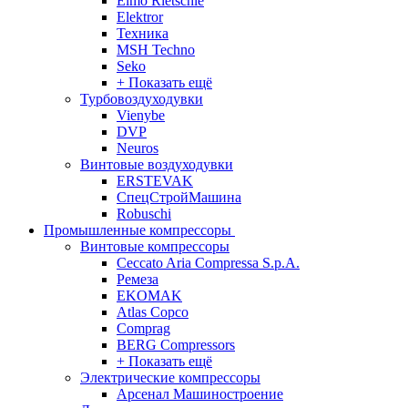
Elmo Rietschle
Elektror
Техника
MSH Techno
Seko
+ Показать ещё
Турбовоздуходувки
Vienybe
DVP
Neuros
Винтовые воздуходувки
ERSTEVAK
СпецСтройМашина
Robuschi
Промышленные компрессоры
Винтовые компрессоры
Ceccato Aria Compressa S.p.A.
Ремеза
EKOMAK
Atlas Copco
Comprag
BERG Compressors
+ Показать ещё
Электрические компрессоры
Арсенал Машиностроение