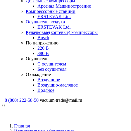
Дизельные компрессоры
Арсенал Машиностроение
Компрессорные станции
ERSTEVAK Ltd.
Осушитель воздуха
ERSTEVAK Ltd.
Кулачковые(когтевые) компрессоры
Busch
По напряжению
220 В
380 В
Осушитель
С осушителем
Без осушителя
Охлаждение
Воздушное
Воздушно-масляное
Водяное
8 (800) 222-58-50
vacuum-trade@mail.ru
0
Главная