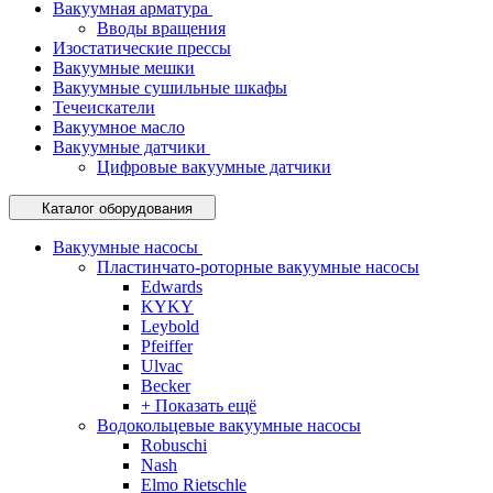
Вакуумная арматура
Вводы вращения
Изостатические прессы
Вакуумные мешки
Вакуумные сушильные шкафы
Течеискатели
Вакуумное масло
Вакуумные датчики
Цифровые вакуумные датчики
Каталог оборудования
Вакуумные насосы
Пластинчато-роторные вакуумные насосы
Edwards
KYKY
Leybold
Pfeiffer
Ulvac
Becker
+ Показать ещё
Водокольцевые вакуумные насосы
Robuschi
Nash
Elmo Rietschle