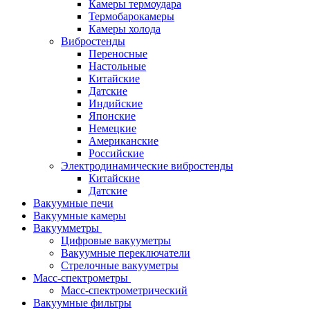
Камеры термоудара
Термобарокамеры
Камеры холода
Вибростенды
Переносные
Настольные
Китайские
Датские
Индийские
Японские
Немецкие
Американские
Российские
Электродинамические вибростенды
Китайские
Датские
Вакуумные печи
Вакуумные камеры
Вакуумметры
Цифровые вакууметры
Вакуумные переключатели
Стрелочные вакууметры
Масс-спектрометры
Масс-спектрометрический
Вакуумные фильтры