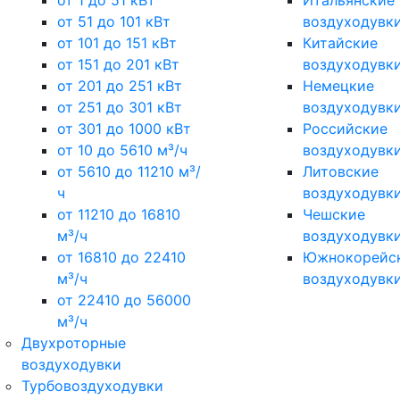
от 1 до 51 кВт
Итальянские
от 51 до 101 кВт
воздуходувк
от 101 до 151 кВт
Китайские
от 151 до 201 кВт
воздуходувк
от 201 до 251 кВт
Немецкие
от 251 до 301 кВт
воздуходувк
от 301 до 1000 кВт
Российские
от 10 до 5610 м³/ч
воздуходувк
от 5610 до 11210 м³/
Литовские
ч
воздуходувк
от 11210 до 16810
Чешские
м³/ч
воздуходувк
от 16810 до 22410
Южнокорейс
м³/ч
воздуходувк
от 22410 до 56000
м³/ч
Двухроторные
воздуходувки
Турбовоздуходувки