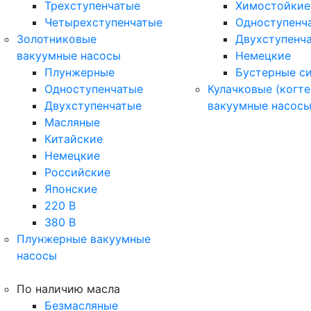
Трехступенчатые
Химостойкие
Четырехступенчатые
Одноступенч
Золотниковые
Двухступенч
вакуумные насосы
Немецкие
Плунжерные
Бустерные с
Одноступенчатые
Кулачковые (когте
Двухступенчатые
вакуумные насос
Масляные
Китайские
Немецкие
Российские
Японские
220 В
380 В
Плунжерные вакуумные
насосы
По наличию масла
Безмасляные