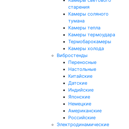
Камеры светового
старения
Камеры соляного
тумана
Камеры тепла
Камеры термоудара
Термобарокамеры
Камеры холода
Вибростенды
Переносные
Настольные
Китайские
Датские
Индийские
Японские
Немецкие
Американские
Российские
Электродинамические