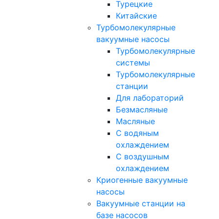
Турецкие
Китайские
Турбомолекулярные
вакуумные насосы
Турбомолекулярные
системы
Турбомолекулярные
станции
Для лабораторий
Безмасляные
Масляные
C водяным
охлаждением
C воздушным
охлаждением
Криогенные вакуумные
насосы
Вакуумные станции на
базе насосов