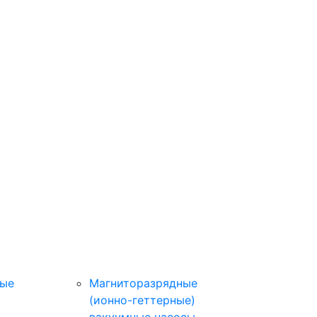
ные
Магниторазрядные
(ионно-геттерные)