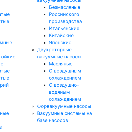
вакуумные насосы
Безмасляные
атые
Российского
атые
производства
Итальянские
Китайские
умные
Японские
Двухроторные
тойкие
вакуумные насосы
ые
Масляные
атые
C воздушным
атые
охлаждением
орий
C воздушно-
водяным
охлаждением
Форвакуумные насосы
мные
Вакуумные системы на
базе насосов
е