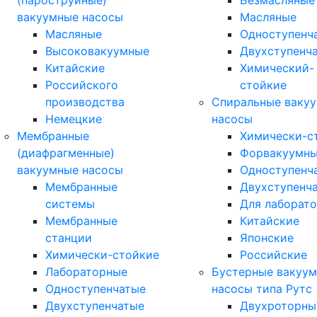
(пароструйные)
Безмасляные
вакуумные насосы
Масляные
Масляные
Одноступенч
Высоковакуумные
Двухступенч
Китайские
Химический-
Российского
стойкие
производства
Спиральные ваку
Немецкие
насосы
Мембранные
Химически-с
(диафрагменные)
Форвакуумн
вакуумные насосы
Одноступенч
Мембранные
Двухступенч
системы
Для лаборат
Мембранные
Китайские
станции
Японские
Химически-стойкие
Российские
Лабораторные
Бустерные вакуу
Одноступенчатые
насосы типа Рутс
Двухступенчатые
Двухроторны