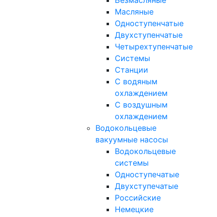
Безмасляные
Масляные
Одноступенчатые
Двухступенчатые
Четырехтупенчатые
Системы
Станции
С водяным
охлаждением
С воздушным
охлаждением
Водокольцевые
вакуумные насосы
Водокольцевые
системы
Одноступечатые
Двухступечатые
Российские
Немецкие