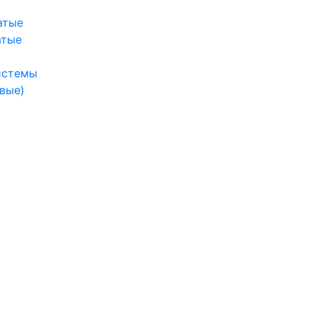
атые
атые
истемы
вые)
ы