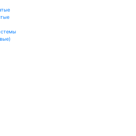
атые
атые
истемы
вые)
ы