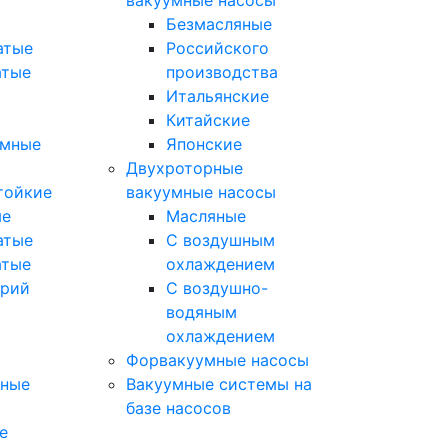
вакуумные насосы
Безмасляные
атые
Российского
атые
производства
Итальянские
Китайские
умные
Японские
Двухроторные
тойкие
вакуумные насосы
ые
Масляные
атые
C воздушным
атые
охлаждением
орий
C воздушно-
водяным
охлаждением
Форвакуумные насосы
мные
Вакуумные системы на
базе насосов
е