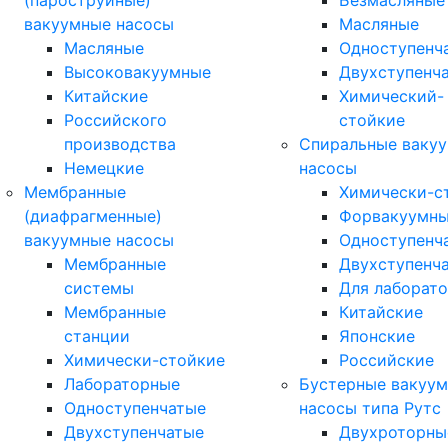
(пароструйные)
Безмасляные
вакуумные насосы
Масляные
Масляные
Одноступенч
Высоковакуумные
Двухступенч
Китайские
Химический-
Российского
стойкие
производства
Спиральные ваку
Немецкие
насосы
Мембранные
Химически-с
(диафрагменные)
Форвакуумн
вакуумные насосы
Одноступенч
Мембранные
Двухступенч
системы
Для лаборат
Мембранные
Китайские
станции
Японские
Химически-стойкие
Российские
Лабораторные
Бустерные вакуу
Одноступенчатые
насосы типа Рутс
Двухступенчатые
Двухроторны