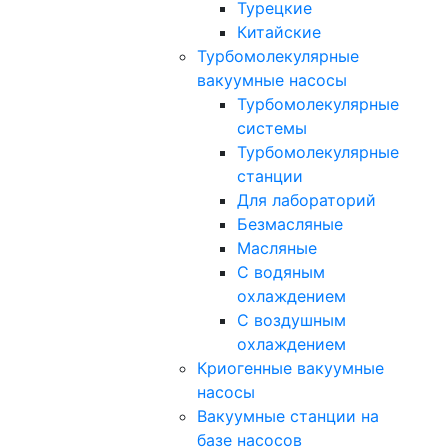
Турецкие
Китайские
Турбомолекулярные
вакуумные насосы
Турбомолекулярные
системы
Турбомолекулярные
станции
Для лабораторий
Безмасляные
Масляные
C водяным
охлаждением
C воздушным
охлаждением
Криогенные вакуумные
насосы
Вакуумные станции на
базе насосов