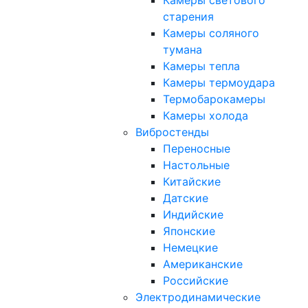
Камеры светового
старения
Камеры соляного
тумана
Камеры тепла
Камеры термоудара
Термобарокамеры
Камеры холода
Вибростенды
Переносные
Настольные
Китайские
Датские
Индийские
Японские
Немецкие
Американские
Российские
Электродинамические