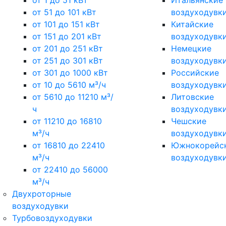
от 1 до 51 кВт
Итальянские
от 51 до 101 кВт
воздуходувк
от 101 до 151 кВт
Китайские
от 151 до 201 кВт
воздуходувк
от 201 до 251 кВт
Немецкие
от 251 до 301 кВт
воздуходувк
от 301 до 1000 кВт
Российские
от 10 до 5610 м³/ч
воздуходувк
от 5610 до 11210 м³/
Литовские
ч
воздуходувк
от 11210 до 16810
Чешские
м³/ч
воздуходувк
от 16810 до 22410
Южнокорейс
м³/ч
воздуходувк
от 22410 до 56000
м³/ч
Двухроторные
воздуходувки
Турбовоздуходувки