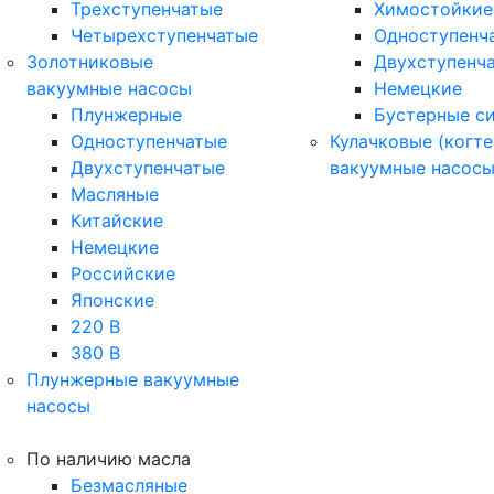
Трехступенчатые
Химостойкие
Четырехступенчатые
Одноступенч
Золотниковые
Двухступенч
вакуумные насосы
Немецкие
Плунжерные
Бустерные с
Одноступенчатые
Кулачковые (когте
Двухступенчатые
вакуумные насос
Масляные
Китайские
Немецкие
Российские
Японские
220 В
380 В
Плунжерные вакуумные
насосы
По наличию масла
Безмасляные