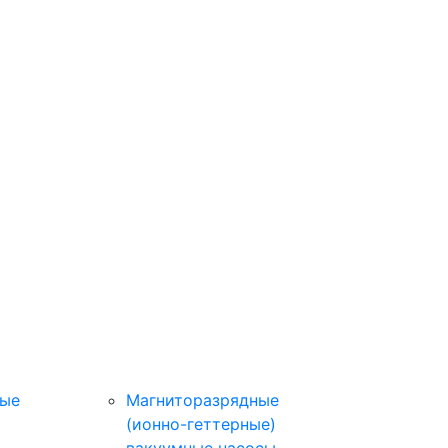
ные
Магниторазрядные
(ионно-геттерные)