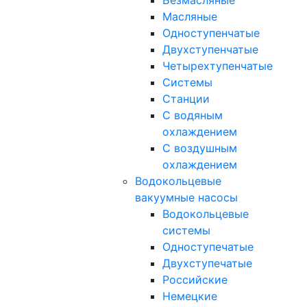
Безмасляные
Масляные
Одноступенчатые
Двухступенчатые
Четырехтупенчатые
Системы
Станции
С водяным
охлаждением
С воздушным
охлаждением
Водокольцевые
вакуумные насосы
Водокольцевые
системы
Одноступечатые
Двухступечатые
Российские
Немецкие