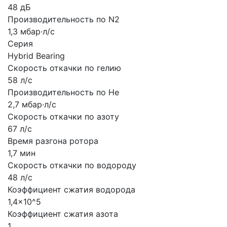
48 дБ
Производительность по N2
1,3 мбар·л/с
Серия
Hybrid Bearing
Скорость откачки по гелию
58 л/с
Производительность по He
2,7 мбар·л/с
Скорость откачки по азоту
67 л/с
Время разгона ротора
1,7 мин
Скорость откачки по водороду
48 л/с
Коэффициент сжатия водорода
1,4x10^5
Коэффициент сжатия азота
1