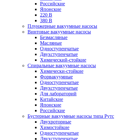
Российские
Японские
220 В
380 В
Плунжерные вакуумные насосы
Винтовые вакуумные насосы
Безмасляные
Масляные
Одноступенчатые
Двухступенчатые
Химический-стойкие
Спиральные вакуумные насосы
Химически-стойкие
Форвакуумные
Одноступенчатые
Двухступенчатые
Для лабораторий
Китайские
Японские
Российские
Бустерные вакуумные насосы типа Рутс
Двухроторные
Химостойкие
Одноступенчатые
Двухступенчатые