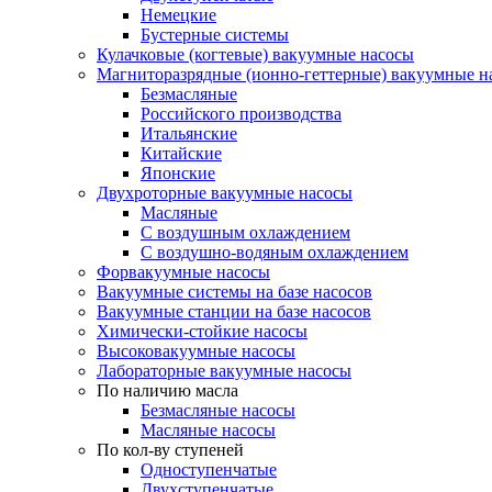
Немецкие
Бустерные системы
Кулачковые (когтевые) вакуумные насосы
Магниторазрядные (ионно-геттерные) вакуумные н
Безмасляные
Российского производства
Итальянские
Китайские
Японские
Двухроторные вакуумные насосы
Масляные
C воздушным охлаждением
C воздушно-водяным охлаждением
Форвакуумные насосы
Вакуумные системы на базе насосов
Вакуумные станции на базе насосов
Химически-стойкие насосы
Высоковакуумные насосы
Лабораторные вакуумные насосы
По наличию масла
Безмасляные насосы
Масляные насосы
По кол-ву ступеней
Одноступенчатые
Двухступенчатые