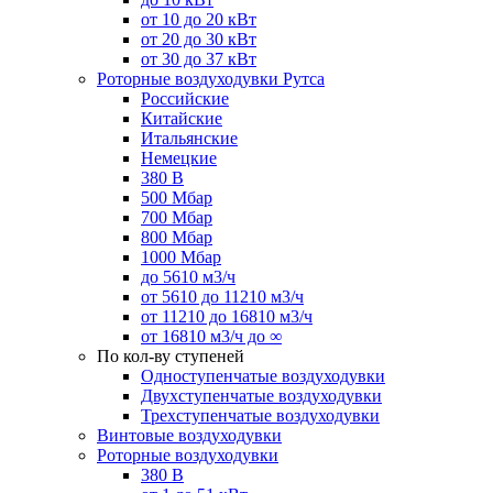
от 10 до 20 кВт
от 20 до 30 кВт
от 30 до 37 кВт
Роторные воздуходувки Рутса
Российские
Китайские
Итальянские
Немецкие
380 В
500 Мбар
700 Мбар
800 Мбар
1000 Мбар
до 5610 м3/ч
от 5610 до 11210 м3/ч
от 11210 до 16810 м3/ч
от 16810 м3/ч до ∞
По кол-ву ступеней
Одноступенчатые воздуходувки
Двухступенчатые воздуходувки
Трехступенчатые воздуходувки
Винтовые воздуходувки
Роторные воздуходувки
380 В