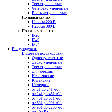
Трехступенчатые
Четырехступенчатые
Восьмиступенчатые
По напряжению
Насосы 220 В
Насосы 380 В
По классу защиты
IP20
IP40
IP54
Воздуходувки
Вихревые воздуходувки
Одноступенчатые
Двухступенчатые
Трехступенчатые
Для аэрации
Итальянские
Китайские
Немецкие
от 21 до 241 м³/ч
от 241 до 461 м³/ч
от 461 до 681 м³/ч
от 681 до 901 м³/ч
от 901 до 2200 м³/ч
до 10 кВт