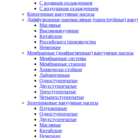
C водяным охлаждением
C воздушным охлаждением
Криогенные вакуумные насосы
Диффузионные паромасляные (пароструйные) ваку
Масляные
Высоковакуумные
Китайские
Российского производства
Немецкие
Мембранные (диафрагменные) вакуумные насосы
Мембранные системы
Мембранные станции
Химически-стойкие
Лабораторные
Одноступенчатые
Двухступенчатые
Трехступенчатые
Четырехступенчатые
Золотниковые вакуумные насосы
Плунжерные
Одноступенчатые
Двухступенчатые
Масляные
Китайские
Немецкие