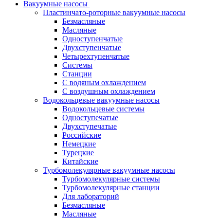
Вакуумные насосы
Пластинчато-роторные вакуумные насосы
Безмасляные
Масляные
Одноступенчатые
Двухступенчатые
Четырехтупенчатые
Системы
Станции
С водяным охлаждением
С воздушным охлаждением
Водокольцевые вакуумные насосы
Водокольцевые системы
Одноступечатые
Двухступечатые
Российские
Немецкие
Турецкие
Китайские
Турбомолекулярные вакуумные насосы
Турбомолекулярные системы
Турбомолекулярные станции
Для лабораторий
Безмасляные
Масляные