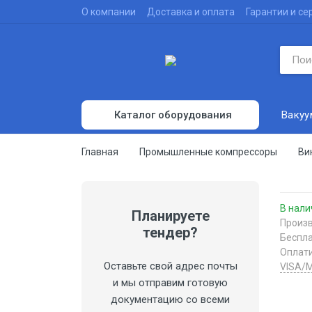
О компании
Доставка и оплата
Гарантии и се
Вакуу
Каталог оборудования
Вакуумные насосы
Главная
Промышленные компрессоры
Ви
Воздуходувки
Компрессоры
В нали
Планируете
Испытательное оборудование
Произв
тендер?
Беспл
Вакуумные печи
Оплат
Оставьте свой адрес почты
VISA/M
Вакуумные камеры
и мы отправим готовую
Вакуумметры
документацию со всеми