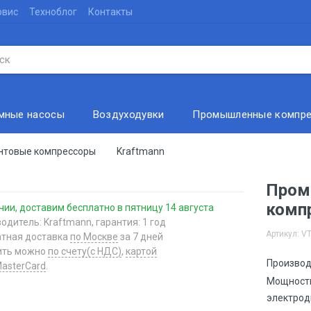
рвис
Техноблог
Контакты
мные насосы
Воздуходувки
Промышленные компр
нтовые компрессоры
Kraftmann
Пром
компр
чии, доставим бесплатно
в пятницу 14 августа
одитель: Kraftmann, гарантия: 1 год
Артикул: VT
атная доставка
по Москве
за 7 дней
ить можно
по счету(с НДС)
,
картой
Производ
asterCard
.
Мощност
электрод