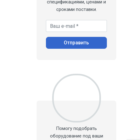
спецификациями, ценами и
Масс-спектрометры
сроками поставки.
Вакуумные фильтры
Ваш e-mail *
Вакуумная арматура
Изостатические прессы
Отправить
Вакуумные мешки
Вакуумные сушильные шкафы
Течеискатели
Вакуумное масло
Вакуумные датчики
Помогу подобрать
оборудование под ваши