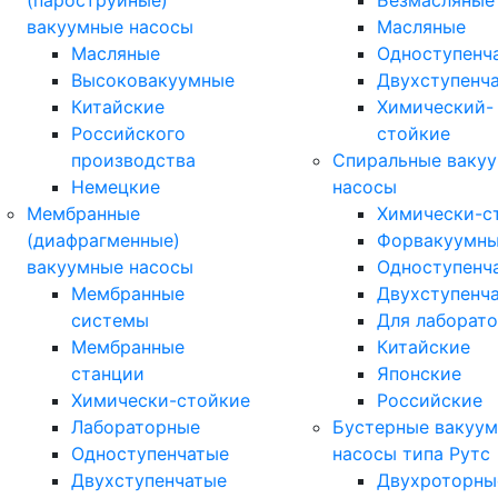
(пароструйные)
Безмасляные
вакуумные насосы
Масляные
Масляные
Одноступенч
Высоковакуумные
Двухступенч
Китайские
Химический-
Российского
стойкие
производства
Спиральные ваку
Немецкие
насосы
Мембранные
Химически-с
(диафрагменные)
Форвакуумн
вакуумные насосы
Одноступенч
Мембранные
Двухступенч
системы
Для лаборат
Мембранные
Китайские
станции
Японские
Химически-стойкие
Российские
Лабораторные
Бустерные вакуу
Одноступенчатые
насосы типа Рутс
Двухступенчатые
Двухроторны