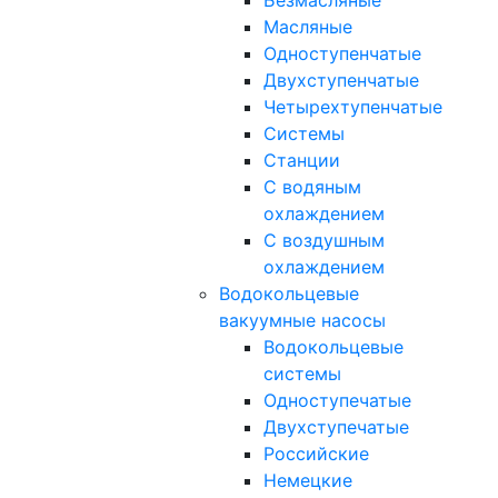
Безмасляные
Масляные
Одноступенчатые
Двухступенчатые
Четырехтупенчатые
Системы
Станции
С водяным
охлаждением
С воздушным
охлаждением
Водокольцевые
вакуумные насосы
Водокольцевые
системы
Одноступечатые
Двухступечатые
Российские
Немецкие