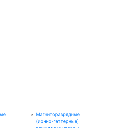
ные
Магниторазрядные
(ионно-геттерные)