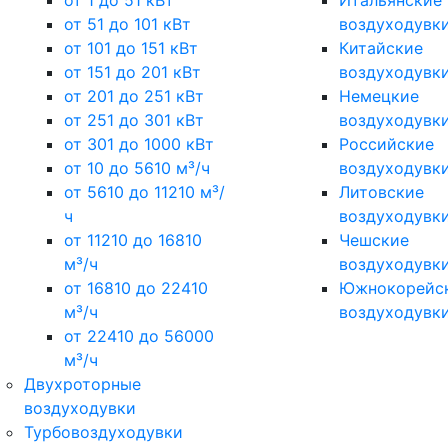
от 1 до 51 кВт
Итальянские
от 51 до 101 кВт
воздуходувк
от 101 до 151 кВт
Китайские
от 151 до 201 кВт
воздуходувк
от 201 до 251 кВт
Немецкие
от 251 до 301 кВт
воздуходувк
от 301 до 1000 кВт
Российские
от 10 до 5610 м³/ч
воздуходувк
от 5610 до 11210 м³/
Литовские
ч
воздуходувк
от 11210 до 16810
Чешские
м³/ч
воздуходувк
от 16810 до 22410
Южнокорейс
м³/ч
воздуходувк
от 22410 до 56000
м³/ч
Двухроторные
воздуходувки
Турбовоздуходувки