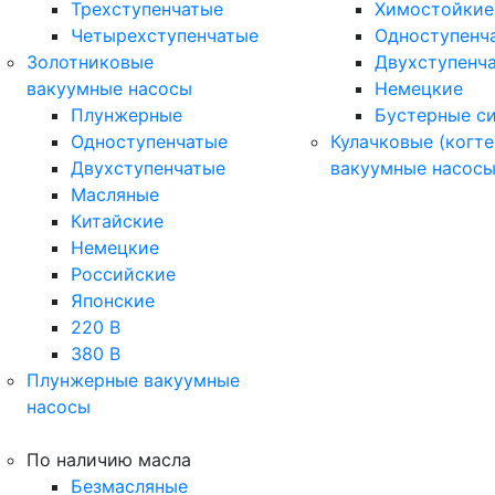
Трехступенчатые
Химостойкие
Четырехступенчатые
Одноступенч
Золотниковые
Двухступенч
вакуумные насосы
Немецкие
Плунжерные
Бустерные с
Одноступенчатые
Кулачковые (когте
Двухступенчатые
вакуумные насос
Масляные
Китайские
Немецкие
Российские
Японские
220 В
380 В
Плунжерные вакуумные
насосы
По наличию масла
Безмасляные