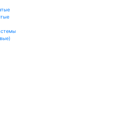
атые
атые
истемы
вые)
ы