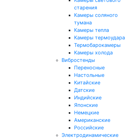
Камеры светового
старения
Камеры соляного
тумана
Камеры тепла
Камеры термоудара
Термобарокамеры
Камеры холода
Вибростенды
Переносные
Настольные
Китайские
Датские
Индийские
Японские
Немецкие
Американские
Российские
Электродинамические