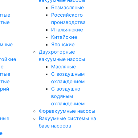
вакуумные насосы
Безмасляные
атые
Российского
атые
производства
Итальянские
Китайские
умные
Японские
Двухроторные
тойкие
вакуумные насосы
ые
Масляные
атые
C воздушным
атые
охлаждением
орий
C воздушно-
водяным
охлаждением
Форвакуумные насосы
мные
Вакуумные системы на
базе насосов
е