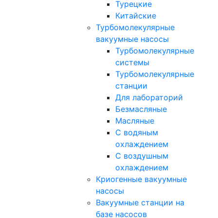
Турецкие
Китайские
Турбомолекулярные
вакуумные насосы
Турбомолекулярные
системы
Турбомолекулярные
станции
Для лабораторий
Безмасляные
Масляные
C водяным
охлаждением
C воздушным
охлаждением
Криогенные вакуумные
насосы
Вакуумные станции на
базе насосов