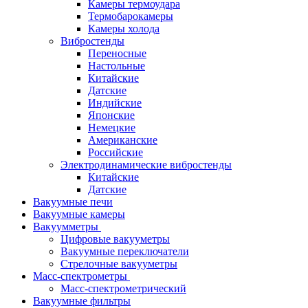
Камеры термоудара
Термобарокамеры
Камеры холода
Вибростенды
Переносные
Настольные
Китайские
Датские
Индийские
Японские
Немецкие
Американские
Российские
Электродинамические вибростенды
Китайские
Датские
Вакуумные печи
Вакуумные камеры
Вакуумметры
Цифровые вакууметры
Вакуумные переключатели
Стрелочные вакууметры
Масс-спектрометры
Масс-спектрометрический
Вакуумные фильтры