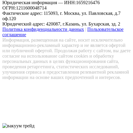
Юридическая информация — ИНН:1659216476
ОГРН:1211600048714
Фактические адрес: 115093, г. Москва, ул. Павловская, д.7
оф.120
Юридический адрес: 420087, г.Казань, ул. Бухарская, зд. 2
Политика конфиденциальности данных
|
Пользовательское
соглашение
Информация, размещенная на сайте, носит исключительно
информационно-рекламный характер и не является офертой
или публичной офертой. Продолжая работу с сайтом, вы даете
согласие на использование сайтом cookies и обработку
персональных данных в целях функционирования сайта,
проведения ретаргетинга, статистических исследований,
улучшения сервиса и предоставления релевантной рекламной
информации на основе ваших предпочтений и интересов.