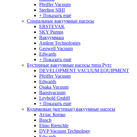
Pfeiffer Vacuum
Sterling SIHI
+ Показать ещё
Спиральные вакуумные насосы
ERSTEVAK
SKY Pumps
Вакууммаш
Agilent Technologies
Geowell Vacuum
Edwards
+ Показать ещё
Бустерные вакуумные насосы типа Рутс
DEVELOPMENT VACUUM EQUIPMENT
Pfeiffer Vacuum
Edwards
Osaka Vacuum
Baosivacuum
Leybold GmbH
+ Показать ещё
Кулачковые (когтевые) вакуумные насосы
Атлас Копко
Busch
Elmo Rietschle
DVP Vacuum Technology
Edwards