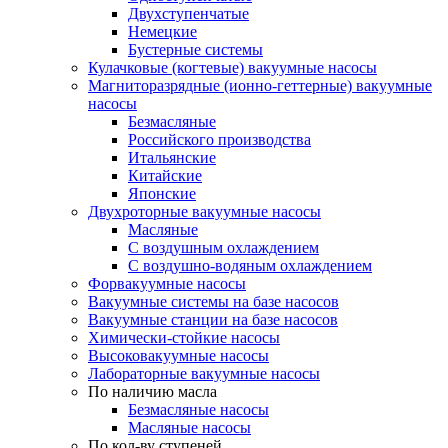
Двухступенчатые
Немецкие
Бустерные системы
Кулачковые (когтевые) вакуумные насосы
Магниторазрядные (ионно-геттерные) вакуумные
насосы
Безмасляные
Российского производства
Итальянские
Китайские
Японские
Двухроторные вакуумные насосы
Масляные
C воздушным охлаждением
C воздушно-водяным охлаждением
Форвакуумные насосы
Вакуумные системы на базе насосов
Вакуумные станции на базе насосов
Химически-стойкие насосы
Высоковакуумные насосы
Лабораторные вакуумные насосы
По наличию масла
Безмасляные насосы
Масляные насосы
По кол-ву ступеней