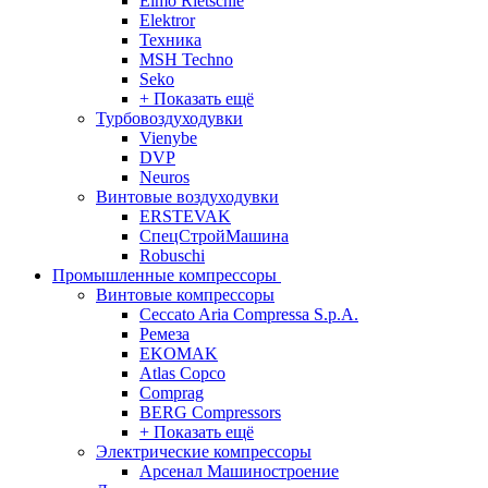
Elmo Rietschle
Elektror
Техника
MSH Techno
Seko
+ Показать ещё
Турбовоздуходувки
Vienybe
DVP
Neuros
Винтовые воздуходувки
ERSTEVAK
СпецСтройМашина
Robuschi
Промышленные компрессоры
Винтовые компрессоры
Ceccato Aria Compressa S.p.A.
Ремеза
EKOMAK
Atlas Copco
Comprag
BERG Compressors
+ Показать ещё
Электрические компрессоры
Арсенал Машиностроение