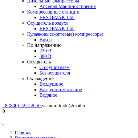
Дизельные компрессоры
Арсенал Машиностроение
Компрессорные станции
ERSTEVAK Ltd.
Осушитель воздуха
ERSTEVAK Ltd.
Кулачковые(когтевые) компрессоры
Busch
По напряжению
220 В
380 В
Осушитель
С осушителем
Без осушителя
Охлаждение
Воздушное
Воздушно-масляное
Водяное
8 (800) 222-58-50
vacuum-trade@mail.ru
0
Главная