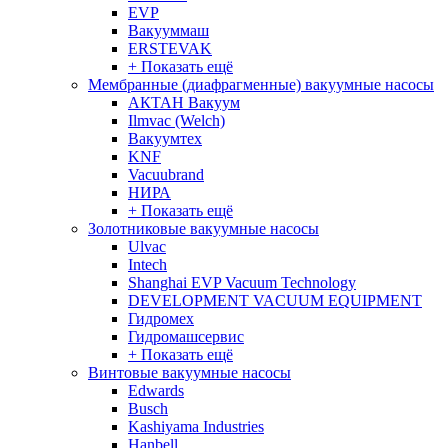
EVP
Вакууммаш
ERSTEVAK
+ Показать ещё
Мембранные (диафрагменные) вакуумные насосы
АКТАН Вакуум
Ilmvac (Welch)
Вакуумтех
KNF
Vacuubrand
НИРА
+ Показать ещё
Золотниковые вакуумные насосы
Ulvac
Intech
Shanghai EVP Vacuum Technology
DEVELOPMENT VACUUM EQUIPMENT
Гидромех
Гидромашсервис
+ Показать ещё
Винтовые вакуумные насосы
Edwards
Busch
Kashiyama Industries
Hanbell