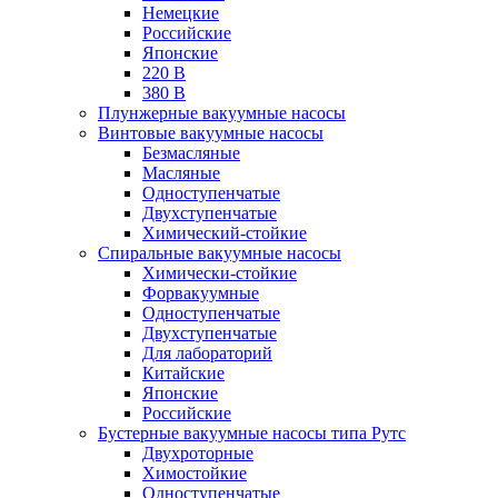
Немецкие
Российские
Японские
220 В
380 В
Плунжерные вакуумные насосы
Винтовые вакуумные насосы
Безмасляные
Масляные
Одноступенчатые
Двухступенчатые
Химический-стойкие
Спиральные вакуумные насосы
Химически-стойкие
Форвакуумные
Одноступенчатые
Двухступенчатые
Для лабораторий
Китайские
Японские
Российские
Бустерные вакуумные насосы типа Рутс
Двухроторные
Химостойкие
Одноступенчатые