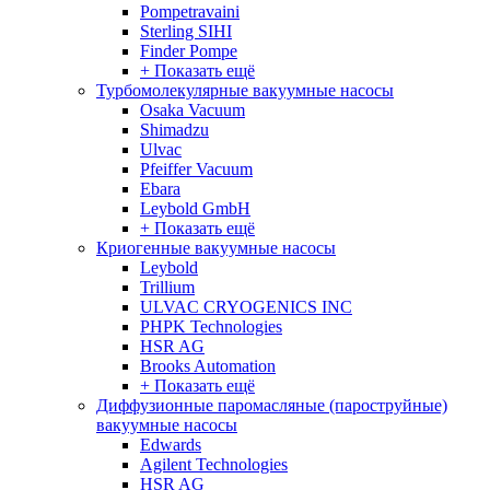
Pompetravaini
Sterling SIHI
Finder Pompe
+ Показать ещё
Турбомолекулярные вакуумные насосы
Osaka Vacuum
Shimadzu
Ulvac
Pfeiffer Vacuum
Ebara
Leybold GmbH
+ Показать ещё
Криогенные вакуумные насосы
Leybold
Trillium
ULVAC CRYOGENICS INC
PHPK Technologies
HSR AG
Brooks Automation
+ Показать ещё
Диффузионные паромасляные (пароструйные)
вакуумные насосы
Edwards
Agilent Technologies
HSR AG