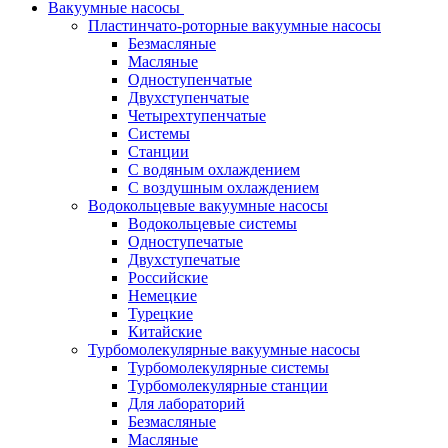
Вакуумные насосы
Пластинчато-роторные вакуумные насосы
Безмасляные
Масляные
Одноступенчатые
Двухступенчатые
Четырехтупенчатые
Системы
Станции
С водяным охлаждением
С воздушным охлаждением
Водокольцевые вакуумные насосы
Водокольцевые системы
Одноступечатые
Двухступечатые
Российские
Немецкие
Турецкие
Китайские
Турбомолекулярные вакуумные насосы
Турбомолекулярные системы
Турбомолекулярные станции
Для лабораторий
Безмасляные
Масляные