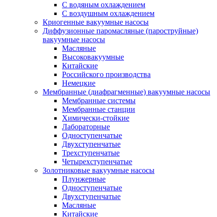
C водяным охлаждением
C воздушным охлаждением
Криогенные вакуумные насосы
Диффузионные паромасляные (пароструйные)
вакуумные насосы
Масляные
Высоковакуумные
Китайские
Российского производства
Немецкие
Мембранные (диафрагменные) вакуумные насосы
Мембранные системы
Мембранные станции
Химически-стойкие
Лабораторные
Одноступенчатые
Двухступенчатые
Трехступенчатые
Четырехступенчатые
Золотниковые вакуумные насосы
Плунжерные
Одноступенчатые
Двухступенчатые
Масляные
Китайские