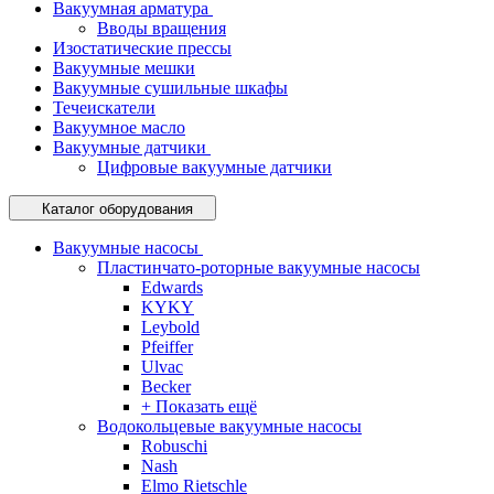
Вакуумная арматура
Вводы вращения
Изостатические прессы
Вакуумные мешки
Вакуумные сушильные шкафы
Течеискатели
Вакуумное масло
Вакуумные датчики
Цифровые вакуумные датчики
Каталог оборудования
Вакуумные насосы
Пластинчато-роторные вакуумные насосы
Edwards
KYKY
Leybold
Pfeiffer
Ulvac
Becker
+ Показать ещё
Водокольцевые вакуумные насосы
Robuschi
Nash
Elmo Rietschle