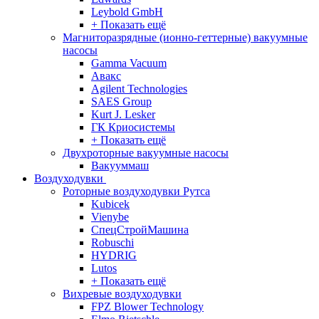
Leybold GmbH
+ Показать ещё
Магниторазрядные (ионно-геттерные) вакуумные
насосы
Gamma Vacuum
Авакс
Agilent Technologies
SAES Group
Kurt J. Lesker
ГК Криосистемы
+ Показать ещё
Двухроторные вакуумные насосы
Вакууммаш
Воздуходувки
Роторные воздуходувки Рутса
Kubicek
Vienybe
СпецСтройМашина
Robuschi
HYDRIG
Lutos
+ Показать ещё
Вихревые воздуходувки
FPZ Blower Technology