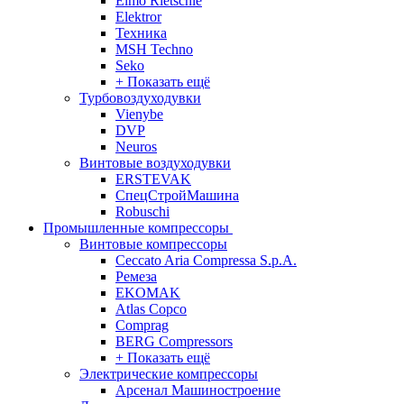
Elmo Rietschle
Elektror
Техника
MSH Techno
Seko
+ Показать ещё
Турбовоздуходувки
Vienybe
DVP
Neuros
Винтовые воздуходувки
ERSTEVAK
СпецСтройМашина
Robuschi
Промышленные компрессоры
Винтовые компрессоры
Ceccato Aria Compressa S.p.A.
Ремеза
EKOMAK
Atlas Copco
Comprag
BERG Compressors
+ Показать ещё
Электрические компрессоры
Арсенал Машиностроение