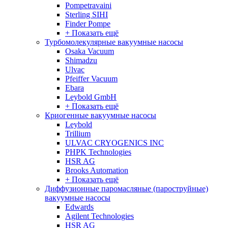
Pompetravaini
Sterling SIHI
Finder Pompe
+ Показать ещё
Турбомолекулярные вакуумные насосы
Osaka Vacuum
Shimadzu
Ulvac
Pfeiffer Vacuum
Ebara
Leybold GmbH
+ Показать ещё
Криогенные вакуумные насосы
Leybold
Trillium
ULVAC CRYOGENICS INC
PHPK Technologies
HSR AG
Brooks Automation
+ Показать ещё
Диффузионные паромасляные (пароструйные)
вакуумные насосы
Edwards
Agilent Technologies
HSR AG