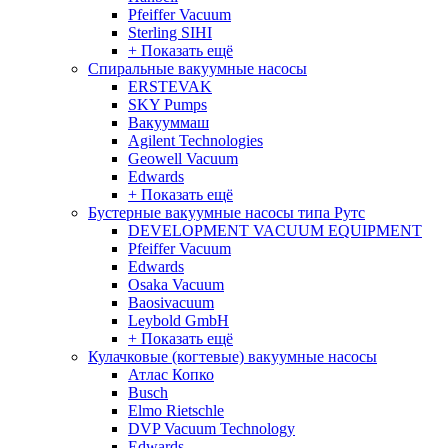
Pfeiffer Vacuum
Sterling SIHI
+ Показать ещё
Спиральные вакуумные насосы
ERSTEVAK
SKY Pumps
Вакууммаш
Agilent Technologies
Geowell Vacuum
Edwards
+ Показать ещё
Бустерные вакуумные насосы типа Рутс
DEVELOPMENT VACUUM EQUIPMENT
Pfeiffer Vacuum
Edwards
Osaka Vacuum
Baosivacuum
Leybold GmbH
+ Показать ещё
Кулачковые (когтевые) вакуумные насосы
Атлас Копко
Busch
Elmo Rietschle
DVP Vacuum Technology
Edwards