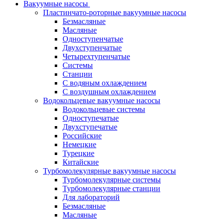
Вакуумные насосы
Пластинчато-роторные вакуумные насосы
Безмасляные
Масляные
Одноступенчатые
Двухступенчатые
Четырехтупенчатые
Системы
Станции
С водяным охлаждением
С воздушным охлаждением
Водокольцевые вакуумные насосы
Водокольцевые системы
Одноступечатые
Двухступечатые
Российские
Немецкие
Турецкие
Китайские
Турбомолекулярные вакуумные насосы
Турбомолекулярные системы
Турбомолекулярные станции
Для лабораторий
Безмасляные
Масляные