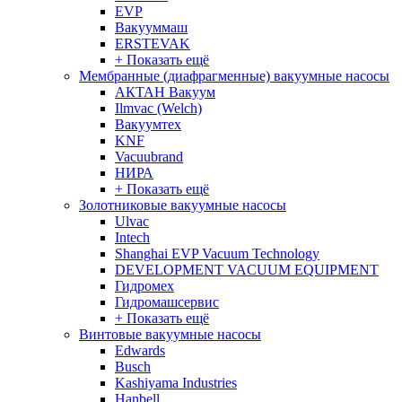
EVP
Вакууммаш
ERSTEVAK
+ Показать ещё
Мембранные (диафрагменные) вакуумные насосы
АКТАН Вакуум
Ilmvac (Welch)
Вакуумтех
KNF
Vacuubrand
НИРА
+ Показать ещё
Золотниковые вакуумные насосы
Ulvac
Intech
Shanghai EVP Vacuum Technology
DEVELOPMENT VACUUM EQUIPMENT
Гидромех
Гидромашсервис
+ Показать ещё
Винтовые вакуумные насосы
Edwards
Busch
Kashiyama Industries
Hanbell