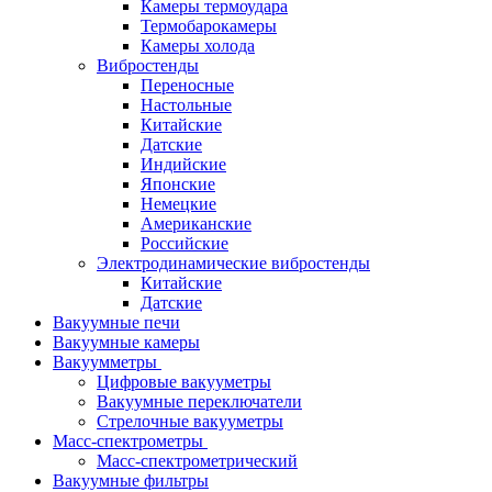
Камеры термоудара
Термобарокамеры
Камеры холода
Вибростенды
Переносные
Настольные
Китайские
Датские
Индийские
Японские
Немецкие
Американские
Российские
Электродинамические вибростенды
Китайские
Датские
Вакуумные печи
Вакуумные камеры
Вакуумметры
Цифровые вакууметры
Вакуумные переключатели
Стрелочные вакууметры
Масс-спектрометры
Масс-спектрометрический
Вакуумные фильтры