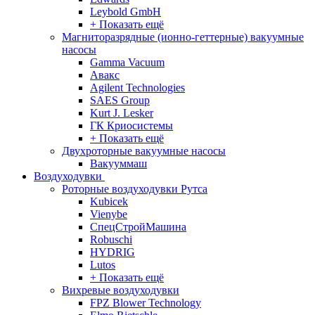
Leybold GmbH
+ Показать ещё
Магниторазрядные (ионно-геттерные) вакуумные
насосы
Gamma Vacuum
Авакс
Agilent Technologies
SAES Group
Kurt J. Lesker
ГК Криосистемы
+ Показать ещё
Двухроторные вакуумные насосы
Вакууммаш
Воздуходувки
Роторные воздуходувки Рутса
Kubicek
Vienybe
СпецСтройМашина
Robuschi
HYDRIG
Lutos
+ Показать ещё
Вихревые воздуходувки
FPZ Blower Technology