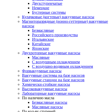
Двухступенчатые
Немецкие
Бустерные системы
Кулачковые (когтевые) вакуумные насосы
Магниторазрядные (ионно-геттерные) вакуумные
насосы
Безмасляные
Российского производства
Итальянские
Китайские
Японские
Двухроторные вакуумные насосы
Масляные
C воздушным охлаждением
C воздушно-водяным охлаждением
Форвакуумные насосы
Вакуумные системы на базе насосов
Вакуумные станции на базе насосов
Химически-стойкие насосы
Высоковакуумные насосы
Лабораторные вакуумные насосы
По наличию масла
Безмасляные насосы
Масляные насосы
По кол-ву ступеней