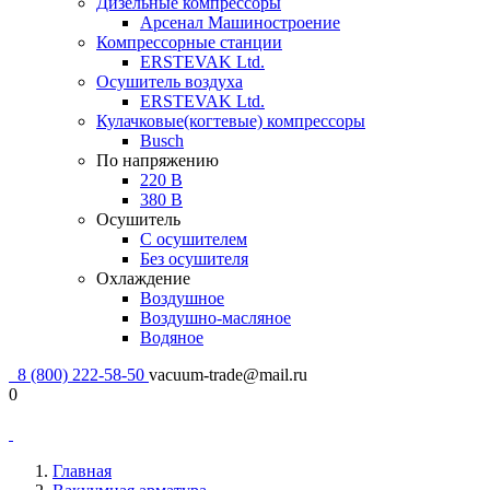
Дизельные компрессоры
Арсенал Машиностроение
Компрессорные станции
ERSTEVAK Ltd.
Осушитель воздуха
ERSTEVAK Ltd.
Кулачковые(когтевые) компрессоры
Busch
По напряжению
220 В
380 В
Осушитель
С осушителем
Без осушителя
Охлаждение
Воздушное
Воздушно-масляное
Водяное
8 (800) 222-58-50
vacuum-trade@mail.ru
0
Главная