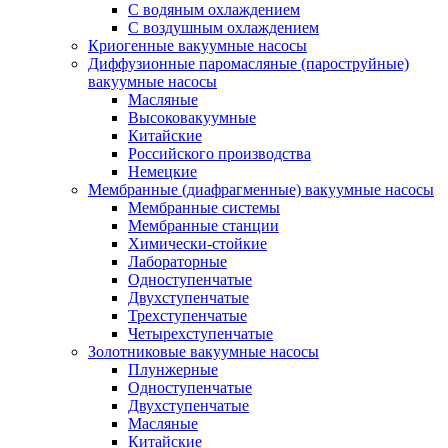
C водяным охлаждением
C воздушным охлаждением
Криогенные вакуумные насосы
Диффузионные паромасляные (пароструйные)
вакуумные насосы
Масляные
Высоковакуумные
Китайские
Российского производства
Немецкие
Мембранные (диафрагменные) вакуумные насосы
Мембранные системы
Мембранные станции
Химически-стойкие
Лабораторные
Одноступенчатые
Двухступенчатые
Трехступенчатые
Четырехступенчатые
Золотниковые вакуумные насосы
Плунжерные
Одноступенчатые
Двухступенчатые
Масляные
Китайские