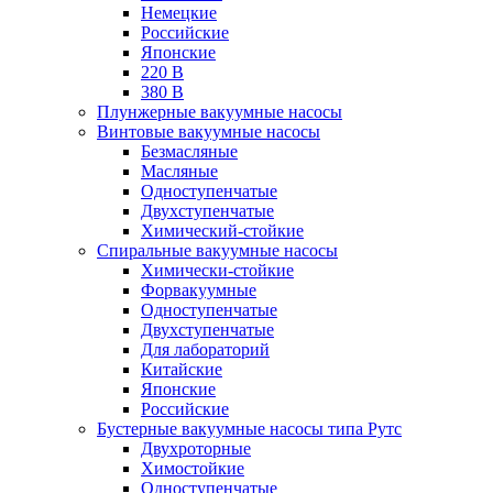
Немецкие
Российские
Японские
220 В
380 В
Плунжерные вакуумные насосы
Винтовые вакуумные насосы
Безмасляные
Масляные
Одноступенчатые
Двухступенчатые
Химический-стойкие
Спиральные вакуумные насосы
Химически-стойкие
Форвакуумные
Одноступенчатые
Двухступенчатые
Для лабораторий
Китайские
Японские
Российские
Бустерные вакуумные насосы типа Рутс
Двухроторные
Химостойкие
Одноступенчатые