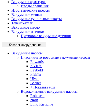
Вакуумная арматура
Вводы вращения
Изостатические прессы
Вакуумные мешки
Вакуумные сушильные шкафы
Течеискатели
Вакуумное масло
Вакуумные датчики
Цифровые вакуумные датчики
Каталог оборудования
Вакуумные насосы
Пластинчато-роторные вакуумные насосы
Edwards
KYKY
Leybold
Pfeiffer
Ulvac
Becker
+ Показать ещё
Водокольцевые вакуумные насосы
Robuschi
Nash
Elmo Rietschle