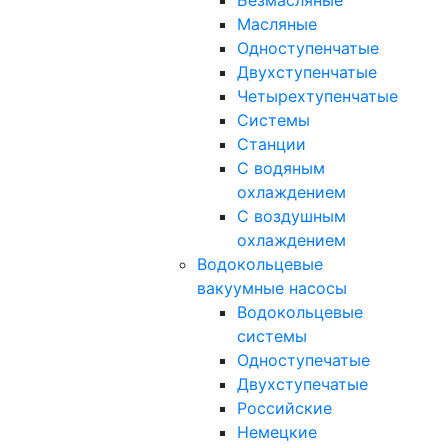
Безмасляные
Масляные
Одноступенчатые
Двухступенчатые
Четырехтупенчатые
Системы
Станции
С водяным
охлаждением
С воздушным
охлаждением
Водокольцевые
вакуумные насосы
Водокольцевые
системы
Одноступечатые
Двухступечатые
Российские
Немецкие