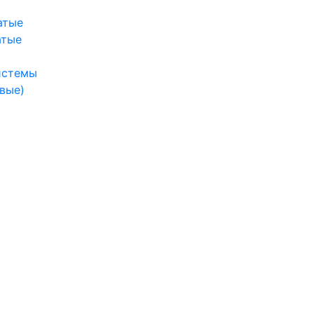
атые
атые
истемы
вые)
ы