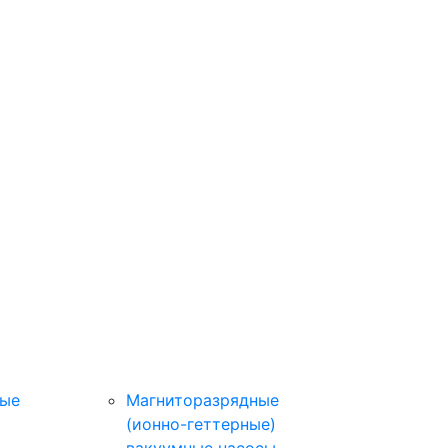
ные
Магниторазрядные
(ионно-геттерные)