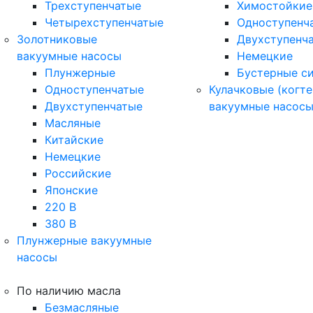
Трехступенчатые
Химостойкие
Четырехступенчатые
Одноступенч
Золотниковые
Двухступенч
вакуумные насосы
Немецкие
Плунжерные
Бустерные с
Одноступенчатые
Кулачковые (когте
Двухступенчатые
вакуумные насос
Масляные
Китайские
Немецкие
Российские
Японские
220 В
380 В
Плунжерные вакуумные
насосы
По наличию масла
Безмасляные