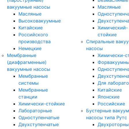
(пароструйные)
Безмасляные
вакуумные насосы
Масляные
Масляные
Одноступенч
Высоковакуумные
Двухступенч
Китайские
Химический-
Российского
стойкие
производства
Спиральные ваку
Немецкие
насосы
Мембранные
Химически-с
(диафрагменные)
Форвакуумн
вакуумные насосы
Одноступенч
Мембранные
Двухступенч
системы
Для лаборат
Мембранные
Китайские
станции
Японские
Химически-стойкие
Российские
Лабораторные
Бустерные вакуу
Одноступенчатые
насосы типа Рутс
Двухступенчатые
Двухроторны