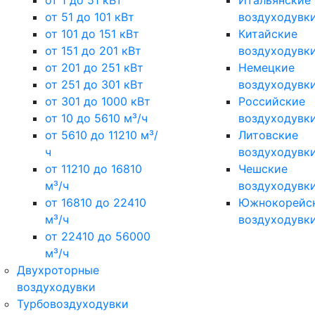
от 1 до 51 кВт
Итальянские
от 51 до 101 кВт
воздуходувк
от 101 до 151 кВт
Китайские
от 151 до 201 кВт
воздуходувк
от 201 до 251 кВт
Немецкие
от 251 до 301 кВт
воздуходувк
от 301 до 1000 кВт
Российские
от 10 до 5610 м³/ч
воздуходувк
от 5610 до 11210 м³/
Литовские
ч
воздуходувк
от 11210 до 16810
Чешские
м³/ч
воздуходувк
от 16810 до 22410
Южнокорейс
м³/ч
воздуходувк
от 22410 до 56000
м³/ч
Двухроторные
воздуходувки
Турбовоздуходувки