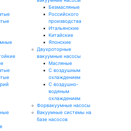
вакуумные насосы
Безмасляные
атые
Российского
атые
производства
Итальянские
Китайские
умные
Японские
Двухроторные
тойкие
вакуумные насосы
ые
Масляные
атые
C воздушным
атые
охлаждением
орий
C воздушно-
водяным
охлаждением
Форвакуумные насосы
мные
Вакуумные системы на
базе насосов
е