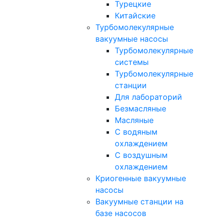
Турецкие
Китайские
Турбомолекулярные
вакуумные насосы
Турбомолекулярные
системы
Турбомолекулярные
станции
Для лабораторий
Безмасляные
Масляные
C водяным
охлаждением
C воздушным
охлаждением
Криогенные вакуумные
насосы
Вакуумные станции на
базе насосов