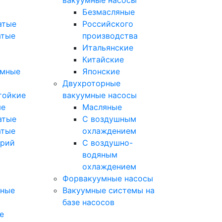
вакуумные насосы
Безмасляные
атые
Российского
атые
производства
Итальянские
Китайские
умные
Японские
Двухроторные
тойкие
вакуумные насосы
ые
Масляные
атые
C воздушным
атые
охлаждением
орий
C воздушно-
водяным
охлаждением
Форвакуумные насосы
мные
Вакуумные системы на
базе насосов
е