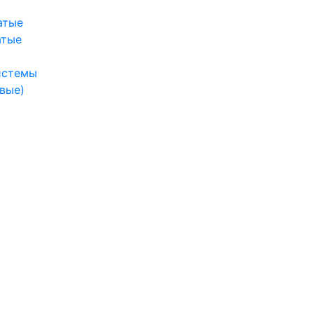
атые
атые
истемы
вые)
ы