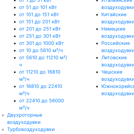
от 1 до 51 кВт
Итальянские
от 51 до 101 кВт
воздуходувк
от 101 до 151 кВт
Китайские
от 151 до 201 кВт
воздуходувк
от 201 до 251 кВт
Немецкие
от 251 до 301 кВт
воздуходувк
от 301 до 1000 кВт
Российские
от 10 до 5610 м³/ч
воздуходувк
от 5610 до 11210 м³/
Литовские
ч
воздуходувк
от 11210 до 16810
Чешские
м³/ч
воздуходувк
от 16810 до 22410
Южнокорейс
м³/ч
воздуходувк
от 22410 до 56000
м³/ч
Двухроторные
воздуходувки
Турбовоздуходувки