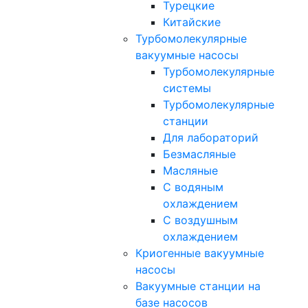
Турецкие
Китайские
Турбомолекулярные
вакуумные насосы
Турбомолекулярные
системы
Турбомолекулярные
станции
Для лабораторий
Безмасляные
Масляные
C водяным
охлаждением
C воздушным
охлаждением
Криогенные вакуумные
насосы
Вакуумные станции на
базе насосов