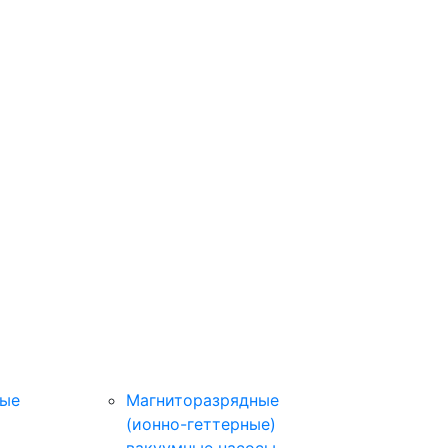
ные
Магниторазрядные
(ионно-геттерные)