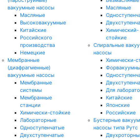
(пароструйные)
Безмасляные
вакуумные насосы
Масляные
Масляные
Одноступенч
Высоковакуумные
Двухступенч
Китайские
Химический-
Российского
стойкие
производства
Спиральные ваку
Немецкие
насосы
Мембранные
Химически-с
(диафрагменные)
Форвакуумн
вакуумные насосы
Одноступенч
Мембранные
Двухступенч
системы
Для лаборат
Мембранные
Китайские
станции
Японские
Химически-стойкие
Российские
Лабораторные
Бустерные вакуу
Одноступенчатые
насосы типа Рутс
Двухступенчатые
Двухроторны