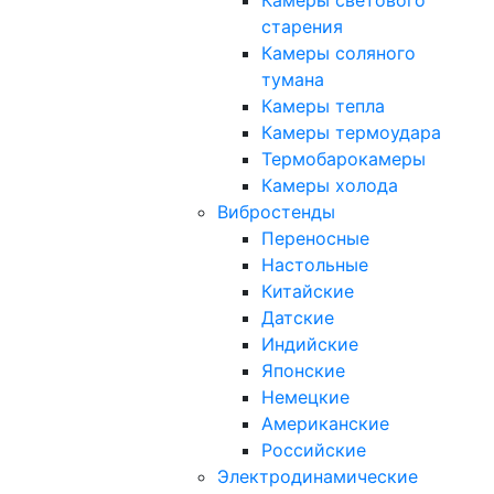
Камеры светового
старения
Камеры соляного
тумана
Камеры тепла
Камеры термоудара
Термобарокамеры
Камеры холода
Вибростенды
Переносные
Настольные
Китайские
Датские
Индийские
Японские
Немецкие
Американские
Российские
Электродинамические