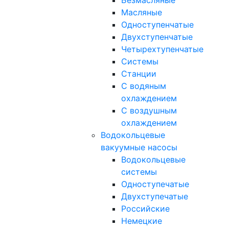
Безмасляные
Масляные
Одноступенчатые
Двухступенчатые
Четырехтупенчатые
Системы
Станции
С водяным
охлаждением
С воздушным
охлаждением
Водокольцевые
вакуумные насосы
Водокольцевые
системы
Одноступечатые
Двухступечатые
Российские
Немецкие