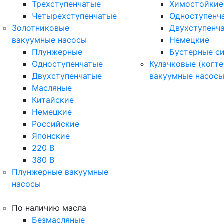
Трехступенчатые
Химостойкие
Четырехступенчатые
Одноступенч
Золотниковые
Двухступенч
вакуумные насосы
Немецкие
Плунжерные
Бустерные с
Одноступенчатые
Кулачковые (когте
Двухступенчатые
вакуумные насос
Масляные
Китайские
Немецкие
Российские
Японские
220 В
380 В
Плунжерные вакуумные
насосы
По наличию масла
Безмасляные