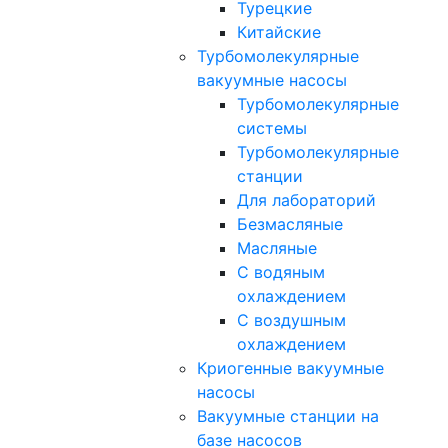
Турецкие
Китайские
Турбомолекулярные
вакуумные насосы
Турбомолекулярные
системы
Турбомолекулярные
станции
Для лабораторий
Безмасляные
Масляные
C водяным
охлаждением
C воздушным
охлаждением
Криогенные вакуумные
насосы
Вакуумные станции на
базе насосов