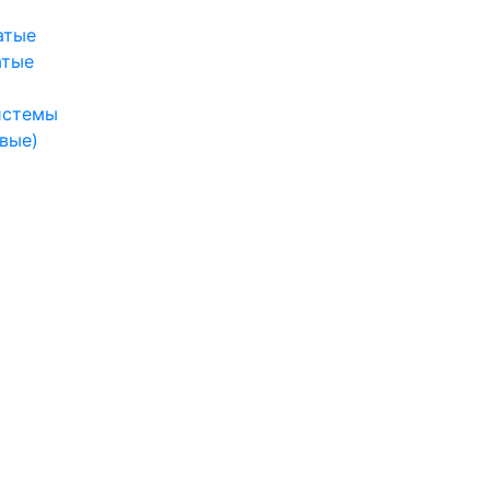
атые
атые
истемы
вые)
ы