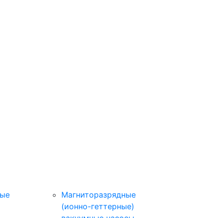
ные
Магниторазрядные
(ионно-геттерные)