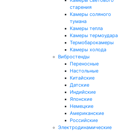
Камеры светового
старения
Камеры соляного
тумана
Камеры тепла
Камеры термоудара
Термобарокамеры
Камеры холода
Вибростенды
Переносные
Настольные
Китайские
Датские
Индийские
Японские
Немецкие
Американские
Российские
Электродинамические