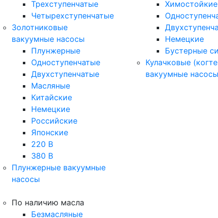
Трехступенчатые
Химостойкие
Четырехступенчатые
Одноступенч
Золотниковые
Двухступенч
вакуумные насосы
Немецкие
Плунжерные
Бустерные с
Одноступенчатые
Кулачковые (когте
Двухступенчатые
вакуумные насос
Масляные
Китайские
Немецкие
Российские
Японские
220 В
380 В
Плунжерные вакуумные
насосы
По наличию масла
Безмасляные