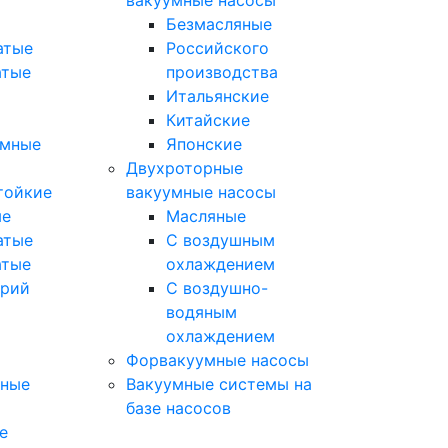
вакуумные насосы
Безмасляные
атые
Российского
атые
производства
Итальянские
Китайские
умные
Японские
Двухроторные
тойкие
вакуумные насосы
ые
Масляные
атые
C воздушным
атые
охлаждением
орий
C воздушно-
водяным
охлаждением
Форвакуумные насосы
мные
Вакуумные системы на
базе насосов
е