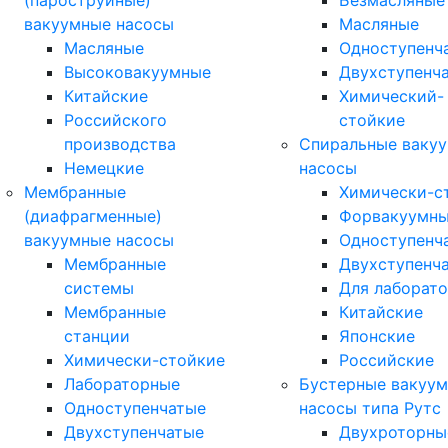
(пароструйные)
Безмасляные
вакуумные насосы
Масляные
Масляные
Одноступенч
Высоковакуумные
Двухступенч
Китайские
Химический-
Российского
стойкие
производства
Спиральные ваку
Немецкие
насосы
Мембранные
Химически-с
(диафрагменные)
Форвакуумн
вакуумные насосы
Одноступенч
Мембранные
Двухступенч
системы
Для лаборат
Мембранные
Китайские
станции
Японские
Химически-стойкие
Российские
Лабораторные
Бустерные вакуу
Одноступенчатые
насосы типа Рутс
Двухступенчатые
Двухроторны