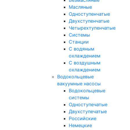
Безмасляные
Масляные
Одноступенчатые
Двухступенчатые
Четырехтупенчатые
Системы
Станции
С водяным
охлаждением
С воздушным
охлаждением
Водокольцевые
вакуумные насосы
Водокольцевые
системы
Одноступечатые
Двухступечатые
Российские
Немецкие