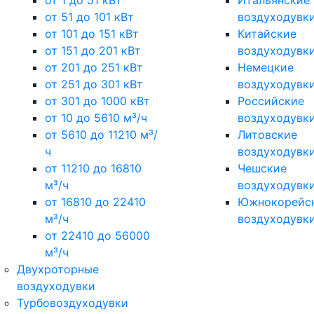
от 1 до 51 кВт
Итальянские
от 51 до 101 кВт
воздуходувк
от 101 до 151 кВт
Китайские
от 151 до 201 кВт
воздуходувк
от 201 до 251 кВт
Немецкие
от 251 до 301 кВт
воздуходувк
от 301 до 1000 кВт
Российские
от 10 до 5610 м³/ч
воздуходувк
от 5610 до 11210 м³/
Литовские
ч
воздуходувк
от 11210 до 16810
Чешские
м³/ч
воздуходувк
от 16810 до 22410
Южнокорейс
м³/ч
воздуходувк
от 22410 до 56000
м³/ч
Двухроторные
воздуходувки
Турбовоздуходувки