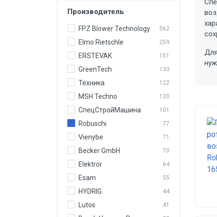
Спе
Масс-спектрометры
Производитель
воз
хар
Вакуумные фильтры
FPZ Blower Technology
562
сох
Вакуумная арматура
Elmo Rietschle
259
Для
ERSTEVAK
151
Изостатические прессы
нуж
GreenTech
133
Вакуумные мешки
Техника
122
Вакуумные сушильные шкафы
MSH Techno
120
СпецСтройМашина
101
Течеискатели
Robuschi
77
Вакуумное масло
Vienybe
71
Вакуумные датчики
Becker GmbH
70
Elektror
64
Esam
55
HYDRIG
44
Lutos
41