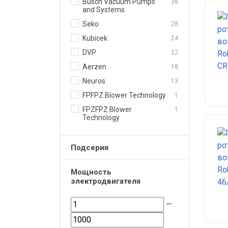
Busch Vacuum Pumps
38
and Systems
Seko
28
Kubicek
24
DVP
22
Aerzen
18
Neuros
13
FPFPZ Blower Technology
1
FPZFPZ Blower
1
Technology
Подсерия
Мощность
электродвигателя
—