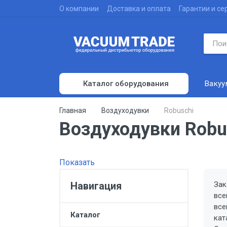
О компании
Доставка и оплата
Гарантии и се
Вакуу
Каталог оборудования
Вакуумные насосы
Главная
Воздуходувки
Robuschi
Воздуходувки Robu
Воздуходувки
Компрессоры
Испытательное оборудование
Показать
Вакуумные печи
Навигация
Зак
все
Вакуумные камеры
все
Каталог
Вакуумметры
кат