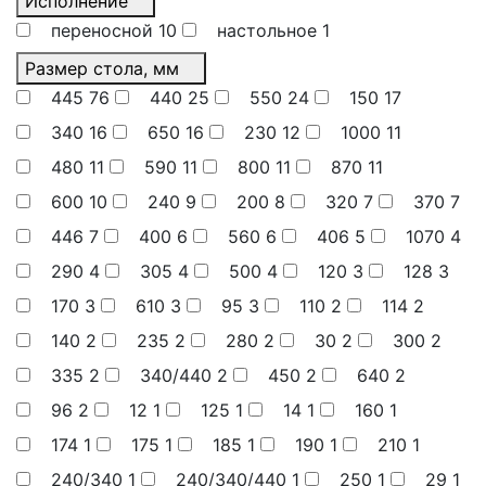
Исполнение
переносной
10
настольное
1
Размер стола, мм
445
76
440
25
550
24
150
17
340
16
650
16
230
12
1000
11
480
11
590
11
800
11
870
11
600
10
240
9
200
8
320
7
370
7
446
7
400
6
560
6
406
5
1070
4
290
4
305
4
500
4
120
3
128
3
170
3
610
3
95
3
110
2
114
2
140
2
235
2
280
2
30
2
300
2
335
2
340/440
2
450
2
640
2
96
2
12
1
125
1
14
1
160
1
174
1
175
1
185
1
190
1
210
1
240/340
1
240/340/440
1
250
1
29
1