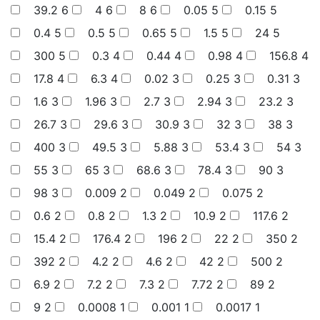
39.2
6
4
6
8
6
0.05
5
0.15
5
0.4
5
0.5
5
0.65
5
1.5
5
24
5
300
5
0.3
4
0.44
4
0.98
4
156.8
4
17.8
4
6.3
4
0.02
3
0.25
3
0.31
3
1.6
3
1.96
3
2.7
3
2.94
3
23.2
3
26.7
3
29.6
3
30.9
3
32
3
38
3
400
3
49.5
3
5.88
3
53.4
3
54
3
55
3
65
3
68.6
3
78.4
3
90
3
98
3
0.009
2
0.049
2
0.075
2
0.6
2
0.8
2
1.3
2
10.9
2
117.6
2
15.4
2
176.4
2
196
2
22
2
350
2
392
2
4.2
2
4.6
2
42
2
500
2
6.9
2
7.2
2
7.3
2
7.72
2
89
2
9
2
0.0008
1
0.001
1
0.0017
1