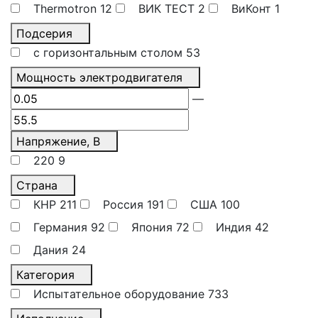
Thermotron
12
ВИК ТЕСТ
2
ВиКонт
1
Подсерия
с горизонтальным столом
53
Мощность электродвигателя
—
Напряжение, В
220
9
Страна
КНР
211
Россия
191
США
100
Германия
92
Япония
72
Индия
42
Дания
24
Категория
Испытательное оборудование
733