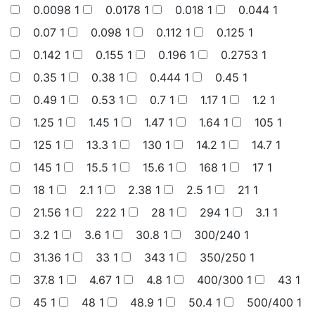
0.0098
1
0.0178
1
0.018
1
0.044
1
0.07
1
0.098
1
0.112
1
0.125
1
0.142
1
0.155
1
0.196
1
0.2753
1
0.35
1
0.38
1
0.444
1
0.45
1
0.49
1
0.53
1
0.7
1
1.17
1
1.2
1
1.25
1
1.45
1
1.47
1
1.64
1
105
1
125
1
13.3
1
130
1
14.2
1
14.7
1
145
1
15.5
1
15.6
1
168
1
17
1
18
1
2.1
1
2.38
1
2.5
1
21
1
21.56
1
222
1
28
1
294
1
3.1
1
3.2
1
3.6
1
30.8
1
300/240
1
31.36
1
33
1
343
1
350/250
1
37.8
1
4.67
1
4.8
1
400/300
1
43
1
45
1
48
1
48.9
1
50.4
1
500/400
1