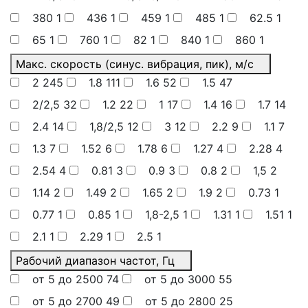
380
1
436
1
459
1
485
1
62.5
1
65
1
760
1
82
1
840
1
860
1
Макс. скорость (синус. вибрация, пик), м/с
2
245
1.8
111
1.6
52
1.5
47
2/2,5
32
1.2
22
1
17
1.4
16
1.7
14
2.4
14
1,8/2,5
12
3
12
2.2
9
1.1
7
1.3
7
1.52
6
1.78
6
1.27
4
2.28
4
2.54
4
0.81
3
0.9
3
0.8
2
1,5
2
1.14
2
1.49
2
1.65
2
1.9
2
0.73
1
0.77
1
0.85
1
1,8-2,5
1
1.31
1
1.51
1
2.1
1
2.29
1
2.5
1
Рабочий диапазон частот, Гц
от 5 до 2500
74
от 5 до 3000
55
от 5 до 2700
49
от 5 до 2800
25