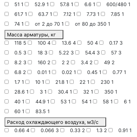
51
1
52.9
1
57.8
1
6.6
1
600/480
1
61.7
1
63.7
1
7.12
1
7.73
1
7.85
1
74
1
от 2 до 70
1
от 80 до 350
1
Масса арматуры, кг
118
5
100
4
13.6
4
50
4
0.17
3
0.5
3
18
3
5.22
3
54.4
3
57
3
8.2
3
160
2
2
2
3.4
2
49
2
6.8
2
0.01
1
0.02
1
0.45
1
0.77
1
1.7
1
10
1
21.8
1
22
1
230
1
28.6
1
3
1
30.4
1
32
1
350
1
40
1
44.9
1
53
1
54
1
58
1
6
1
60
1
83.5
1
Расход охлаждающего воздуха, м3/с
0.66
4
0.066
3
0.33
2
1.3
2
0.91
1