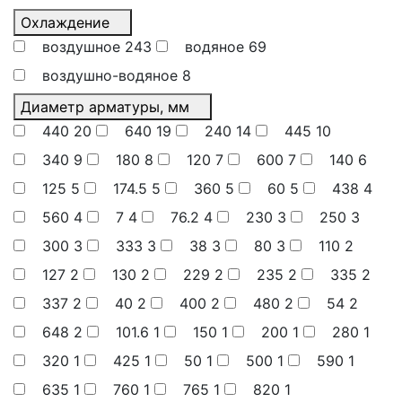
Охлаждение
воздушное
243
водяное
69
воздушно-водяное
8
Диаметр арматуры, мм
440
20
640
19
240
14
445
10
340
9
180
8
120
7
600
7
140
6
125
5
174.5
5
360
5
60
5
438
4
560
4
7
4
76.2
4
230
3
250
3
300
3
333
3
38
3
80
3
110
2
127
2
130
2
229
2
235
2
335
2
337
2
40
2
400
2
480
2
54
2
648
2
101.6
1
150
1
200
1
280
1
320
1
425
1
50
1
500
1
590
1
635
1
760
1
765
1
820
1