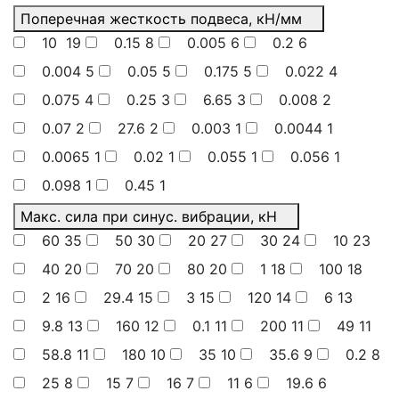
Поперечная жесткость подвеса, кН/мм
10
19
0.15
8
0.005
6
0.2
6
0.004
5
0.05
5
0.175
5
0.022
4
0.075
4
0.25
3
6.65
3
0.008
2
0.07
2
27.6
2
0.003
1
0.0044
1
0.0065
1
0.02
1
0.055
1
0.056
1
0.098
1
0.45
1
Макс. сила при синус. вибрации, кН
60
35
50
30
20
27
30
24
10
23
40
20
70
20
80
20
1
18
100
18
2
16
29.4
15
3
15
120
14
6
13
9.8
13
160
12
0.1
11
200
11
49
11
58.8
11
180
10
35
10
35.6
9
0.2
8
25
8
15
7
16
7
11
6
19.6
6