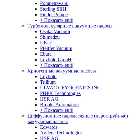
Pompetravaini
Sterling SIHI
Finder Pompe
+ Показать ещё
Турбомолекулярные вакуумные насосы
Osaka Vacuum
Shimadzu
Ulvac
Pfeiffer Vacuum
Ebara
Leybold GmbH
+ Показать ещё
Криогенные вакуумные насосы
Leybold
Trillium
ULVAC CRYOGENICS INC
PHPK Technologies
HSR AG
Brooks Automation
+ Показать ещё
Диффузионные паромасляные (пароструйные)
вакуумные насосы
Edwards
Agilent Technologies
HSR AG