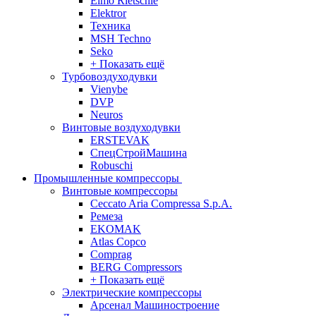
Elmo Rietschle
Elektror
Техника
MSH Techno
Seko
+ Показать ещё
Турбовоздуходувки
Vienybe
DVP
Neuros
Винтовые воздуходувки
ERSTEVAK
СпецСтройМашина
Robuschi
Промышленные компрессоры
Винтовые компрессоры
Ceccato Aria Compressa S.p.A.
Ремеза
EKOMAK
Atlas Copco
Comprag
BERG Compressors
+ Показать ещё
Электрические компрессоры
Арсенал Машиностроение