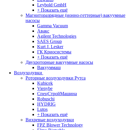
Leybold GmbH
+ Показать ещё
Магниторазрядные (ионно-геттерные) вакуумные
насосы
Gamma Vacuum
Авакс
Agilent Technologies
SAES Group
Kurt J. Lesker
ГК Криосистемы
+ Показать ещё
Двухроторные вакуумные насосы
Вакууммаш
Воздуходувки
Роторные воздуходувки Рутса
Kubicek
Vienybe
СпецСтройМашина
Robuschi
HYDRIG
Lutos
+ Показать ещё
Вихревые воздуходувки
FPZ Blower Technology