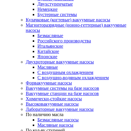
Двухступенчатые
Немецкие
Бустерные системы
Кулачковые (когтевые) вакуумные насосы
Магниторазрядные (ионно-геттерные) вакуумные
насосы
Безмасляные
Российского производства
Итальянские
Китайские
Японские
Двухроторные вакуумные насосы
Масляные
C воздушным охлаждением
C воздушно-водяным охлаждением
Форвакуумные насосы
Вакуумные системы на базе насосов
Вакуумные станции на базе насосов
Химически-стойкие насосы
Высоковакуумные насосы
Лабораторные вакуумные насосы
По наличию масла
Безмасляные насосы
Масляные насосы
По кол-ву ступеней