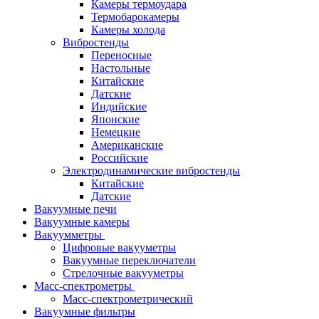
Камеры термоудара
Термобарокамеры
Камеры холода
Вибростенды
Переносные
Настольные
Китайские
Датские
Индийские
Японские
Немецкие
Американские
Российские
Электродинамические вибростенды
Китайские
Датские
Вакуумные печи
Вакуумные камеры
Вакуумметры
Цифровые вакууметры
Вакуумные переключатели
Стрелочные вакууметры
Масс-спектрометры
Масс-спектрометрический
Вакуумные фильтры