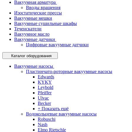
Вакуумная арматура
Вводы вращения
Изостатические прессы
Вакуумные мешки
Вакуумные сушильные шкафы
Течеискатели
Вакуумное масло
Вакуумные датчики
Цифровые вакуумные датчики
Каталог оборудования
Вакуумные насосы
Пластинчато-роторные вакуумные насосы
Edwards
KYKY
Leybold
Pfeiffer
Ulvac
Becker
+ Показать ещё
Водокольцевые вакуумные насосы
Robuschi
Nash
Elmo Rietschle