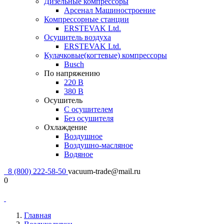
Дизельные компрессоры
Арсенал Машиностроение
Компрессорные станции
ERSTEVAK Ltd.
Осушитель воздуха
ERSTEVAK Ltd.
Кулачковые(когтевые) компрессоры
Busch
По напряжению
220 В
380 В
Осушитель
С осушителем
Без осушителя
Охлаждение
Воздушное
Воздушно-масляное
Водяное
8 (800) 222-58-50
vacuum-trade@mail.ru
0
Главная