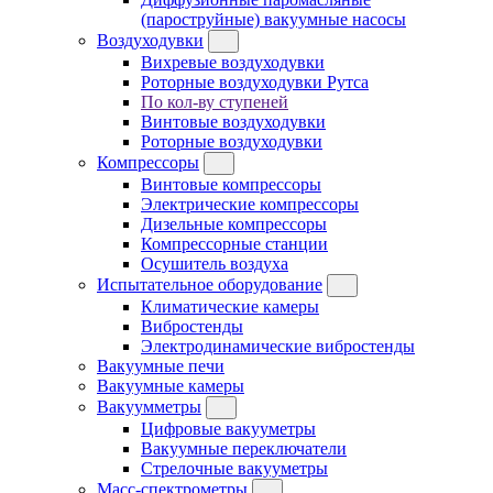
(пароструйные) вакуумные насосы
Воздуходувки
Вихревые воздуходувки
Роторные воздуходувки Рутса
По кол-ву ступеней
Винтовые воздуходувки
Роторные воздуходувки
Компрессоры
Винтовые компрессоры
Электрические компрессоры
Дизельные компрессоры
Компрессорные станции
Осушитель воздуха
Испытательное оборудование
Климатические камеры
Вибростенды
Электродинамические вибростенды
Вакуумные печи
Вакуумные камеры
Вакуумметры
Цифровые вакууметры
Вакуумные переключатели
Стрелочные вакууметры
Масс-спектрометры