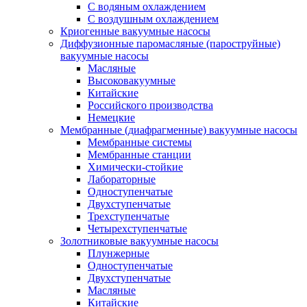
C водяным охлаждением
C воздушным охлаждением
Криогенные вакуумные насосы
Диффузионные паромасляные (пароструйные)
вакуумные насосы
Масляные
Высоковакуумные
Китайские
Российского производства
Немецкие
Мембранные (диафрагменные) вакуумные насосы
Мембранные системы
Мембранные станции
Химически-стойкие
Лабораторные
Одноступенчатые
Двухступенчатые
Трехступенчатые
Четырехступенчатые
Золотниковые вакуумные насосы
Плунжерные
Одноступенчатые
Двухступенчатые
Масляные
Китайские