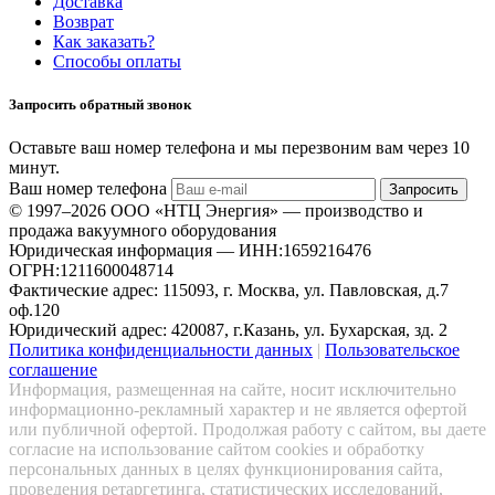
Доставка
Возврат
Как заказать?
Способы оплаты
Запросить обратный звонок
Оставьте ваш номер телефона и мы перезвоним вам через 10
минут.
Ваш номер телефона
Запросить
© 1997–2026 ООО «НТЦ Энергия» — производство и
продажа вакуумного оборудования
Юридическая информация — ИНН:1659216476
ОГРН:1211600048714
Фактические адрес: 115093, г. Москва, ул. Павловская, д.7
оф.120
Юридический адрес: 420087, г.Казань, ул. Бухарская, зд. 2
Политика конфиденциальности данных
|
Пользовательское
соглашение
Информация, размещенная на сайте, носит исключительно
информационно-рекламный характер и не является офертой
или публичной офертой. Продолжая работу с сайтом, вы даете
согласие на использование сайтом cookies и обработку
персональных данных в целях функционирования сайта,
проведения ретаргетинга, статистических исследований,