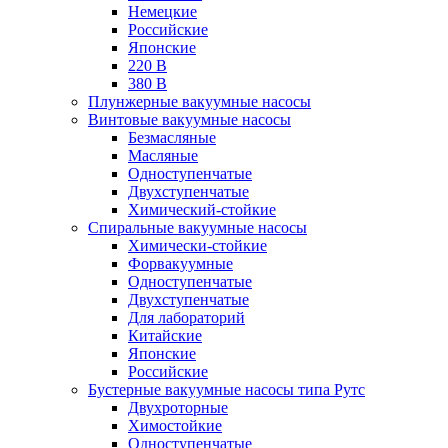
Немецкие
Российские
Японские
220 В
380 В
Плунжерные вакуумные насосы
Винтовые вакуумные насосы
Безмасляные
Масляные
Одноступенчатые
Двухступенчатые
Химический-стойкие
Спиральные вакуумные насосы
Химически-стойкие
Форвакуумные
Одноступенчатые
Двухступенчатые
Для лабораторий
Китайские
Японские
Российские
Бустерные вакуумные насосы типа Рутс
Двухроторные
Химостойкие
Одноступенчатые