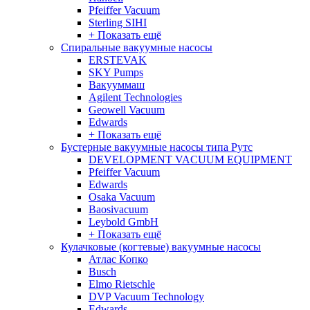
Pfeiffer Vacuum
Sterling SIHI
+ Показать ещё
Спиральные вакуумные насосы
ERSTEVAK
SKY Pumps
Вакууммаш
Agilent Technologies
Geowell Vacuum
Edwards
+ Показать ещё
Бустерные вакуумные насосы типа Рутс
DEVELOPMENT VACUUM EQUIPMENT
Pfeiffer Vacuum
Edwards
Osaka Vacuum
Baosivacuum
Leybold GmbH
+ Показать ещё
Кулачковые (когтевые) вакуумные насосы
Атлас Копко
Busch
Elmo Rietschle
DVP Vacuum Technology
Edwards