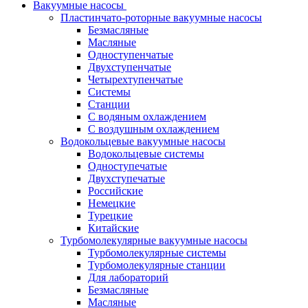
Вакуумные насосы
Пластинчато-роторные вакуумные насосы
Безмасляные
Масляные
Одноступенчатые
Двухступенчатые
Четырехтупенчатые
Системы
Станции
С водяным охлаждением
С воздушным охлаждением
Водокольцевые вакуумные насосы
Водокольцевые системы
Одноступечатые
Двухступечатые
Российские
Немецкие
Турецкие
Китайские
Турбомолекулярные вакуумные насосы
Турбомолекулярные системы
Турбомолекулярные станции
Для лабораторий
Безмасляные
Масляные