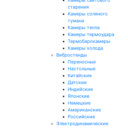
Камеры светового
старения
Камеры соляного
тумана
Камеры тепла
Камеры термоудара
Термобарокамеры
Камеры холода
Вибростенды
Переносные
Настольные
Китайские
Датские
Индийские
Японские
Немецкие
Американские
Российские
Электродинамические