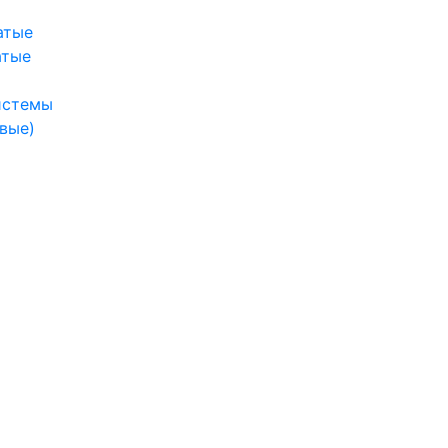
атые
атые
истемы
вые)
ы