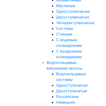
Безмасляные
Масляные
Одноступенчатые
Двухступенчатые
Четырехтупенчатые
Системы
Станции
С водяным
охлаждением
С воздушным
охлаждением
Водокольцевые
вакуумные насосы
Водокольцевые
системы
Одноступечатые
Двухступечатые
Российские
Немецкие