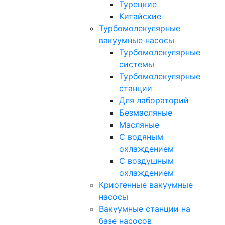
Турецкие
Китайские
Турбомолекулярные
вакуумные насосы
Турбомолекулярные
системы
Турбомолекулярные
станции
Для лабораторий
Безмасляные
Масляные
C водяным
охлаждением
C воздушным
охлаждением
Криогенные вакуумные
насосы
Вакуумные станции на
базе насосов