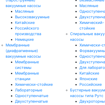
(пароструйные)
Безмасляные
вакуумные насосы
Масляные
Масляные
Одноступенч
Высоковакуумные
Двухступенч
Китайские
Химический-
Российского
стойкие
производства
Спиральные ваку
Немецкие
насосы
Мембранные
Химически-с
(диафрагменные)
Форвакуумн
вакуумные насосы
Одноступенч
Мембранные
Двухступенч
системы
Для лаборат
Мембранные
Китайские
станции
Японские
Химически-стойкие
Российские
Лабораторные
Бустерные вакуу
Одноступенчатые
насосы типа Рутс
Двухступенчатые
Двухроторны