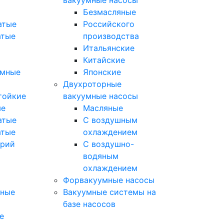
вакуумные насосы
Безмасляные
атые
Российского
атые
производства
Итальянские
Китайские
умные
Японские
Двухроторные
тойкие
вакуумные насосы
ые
Масляные
атые
C воздушным
атые
охлаждением
орий
C воздушно-
водяным
охлаждением
Форвакуумные насосы
мные
Вакуумные системы на
базе насосов
е