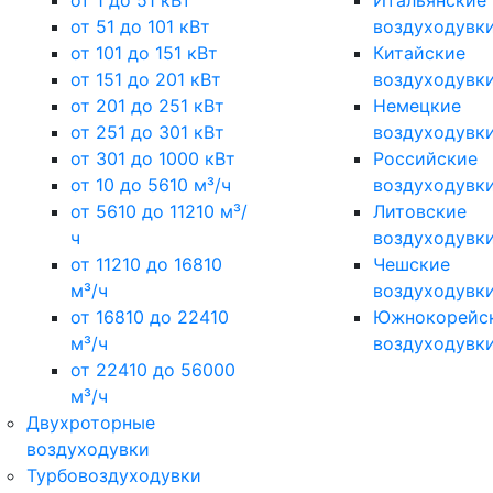
от 1 до 51 кВт
Итальянские
от 51 до 101 кВт
воздуходувк
от 101 до 151 кВт
Китайские
от 151 до 201 кВт
воздуходувк
от 201 до 251 кВт
Немецкие
от 251 до 301 кВт
воздуходувк
от 301 до 1000 кВт
Российские
от 10 до 5610 м³/ч
воздуходувк
от 5610 до 11210 м³/
Литовские
ч
воздуходувк
от 11210 до 16810
Чешские
м³/ч
воздуходувк
от 16810 до 22410
Южнокорейс
м³/ч
воздуходувк
от 22410 до 56000
м³/ч
Двухроторные
воздуходувки
Турбовоздуходувки