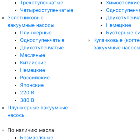
Трехступенчатые
Химостойкие
Четырехступенчатые
Одноступенч
Золотниковые
Двухступенч
вакуумные насосы
Немецкие
Плунжерные
Бустерные с
Одноступенчатые
Кулачковые (когте
Двухступенчатые
вакуумные насос
Масляные
Китайские
Немецкие
Российские
Японские
220 В
380 В
Плунжерные вакуумные
насосы
По наличию масла
Безмасляные