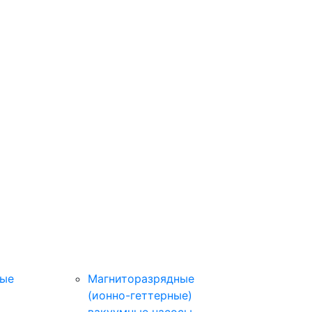
ные
Магниторазрядные
(ионно-геттерные)