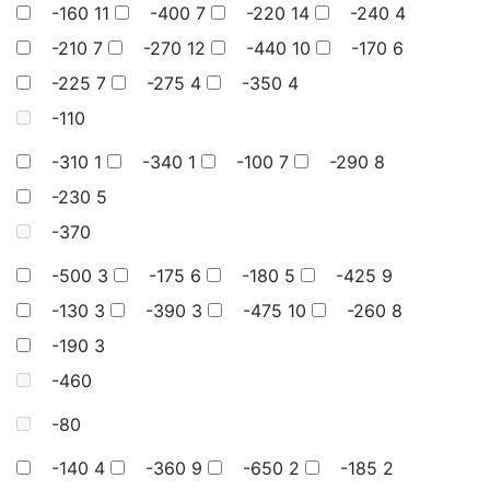
-160
11
-400
7
-220
14
-240
4
-210
7
-270
12
-440
10
-170
6
-225
7
-275
4
-350
4
-110
-310
1
-340
1
-100
7
-290
8
-230
5
-370
-500
3
-175
6
-180
5
-425
9
-130
3
-390
3
-475
10
-260
8
-190
3
-460
-80
-140
4
-360
9
-650
2
-185
2