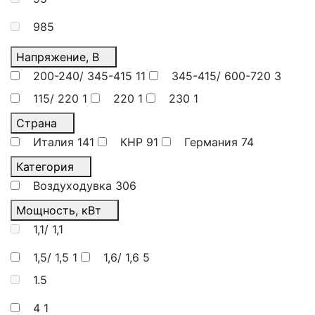
985
Напряжение, В
200-240/ 345-415
11
345-415/ 600-720
3
115/ 220
1
220
1
230
1
Страна
Италия
141
КНР
91
Германия
74
Категория
Воздуходувка
306
Мощность, кВт
1,1/ 1,1
1,5/ 1,5
1
1,6/ 1,6
5
1.5
4
1