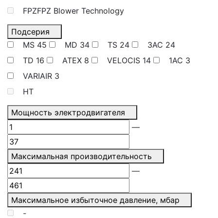
FPZFPZ Blower Technology
Подсерия
MS
45
MD
34
TS
24
3AC
24
TD
16
ATEX
8
VELOCIS
14
1AC
3
VARIAIR
3
HT
Мощность электродвигателя
—
Максимальная производительность
—
Максимальное избыточное давление, мбар
-