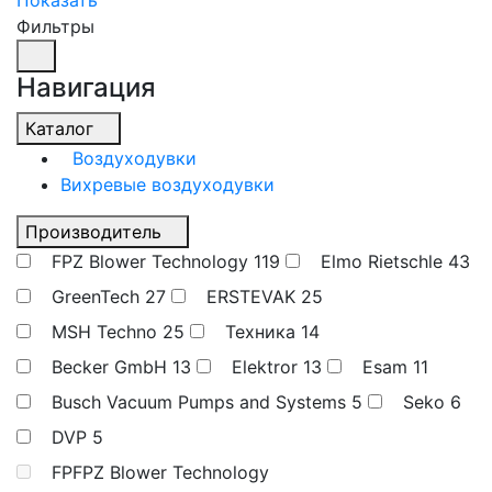
Показать
Фильтры
Навигация
Каталог
Воздуходувки
Вихревые воздуходувки
Производитель
FPZ Blower Technology
119
Elmo Rietschle
43
GreenTech
27
ERSTEVAK
25
MSH Techno
25
Техника
14
Becker GmbH
13
Elektror
13
Esam
11
Busch Vacuum Pumps and Systems
5
Seko
6
DVP
5
FPFPZ Blower Technology