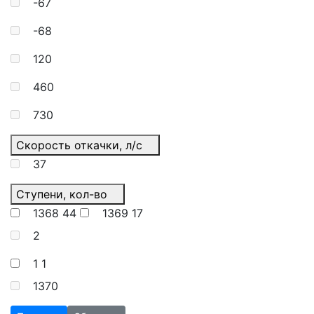
-67
-68
120
460
730
Скорость откачки, л/с
37
Ступени, кол-во
1368
44
1369
17
2
1
1
1370