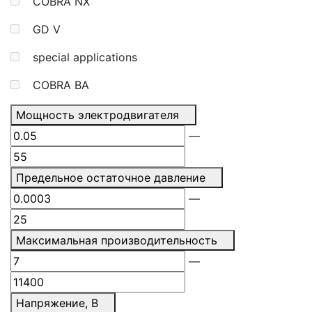
COBRA NX
GD V
special applications
COBRA BA
Мощность электродвигателя
—
Предельное остаточное давление
—
Максимальная производительность
—
Напряжение, В