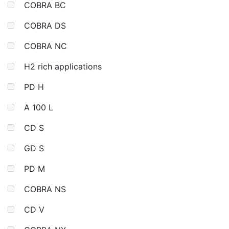
COBRA BC
COBRA DS
COBRA NC
H2 rich applications
PD H
A 100 L
CD S
GD S
PD M
COBRA NS
CD V