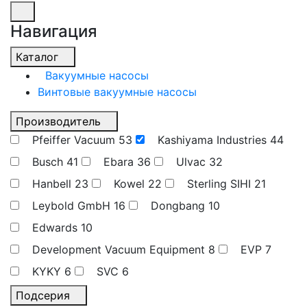
Навигация
Каталог
Вакуумные насосы
Винтовые вакуумные насосы
Производитель
Pfeiffer Vacuum
53
Kashiyama Industries
44
Busch
41
Ebara
36
Ulvac
32
Hanbell
23
Kowel
22
Sterling SIHI
21
Leybold GmbH
16
Dongbang
10
Edwards
10
Development Vacuum Equipment
8
EVP
7
KYKY
6
SVC
6
Подсерия