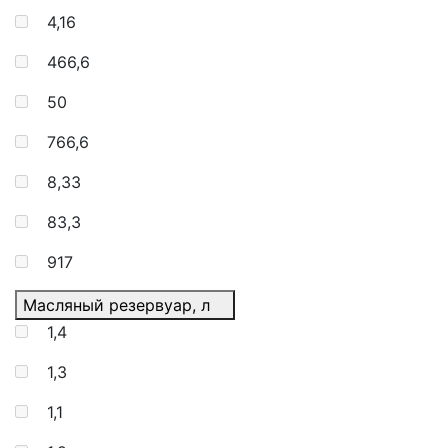
4,16
466,6
50
766,6
8,33
83,3
917
Масляный резервуар, л
1,4
1,3
1,1