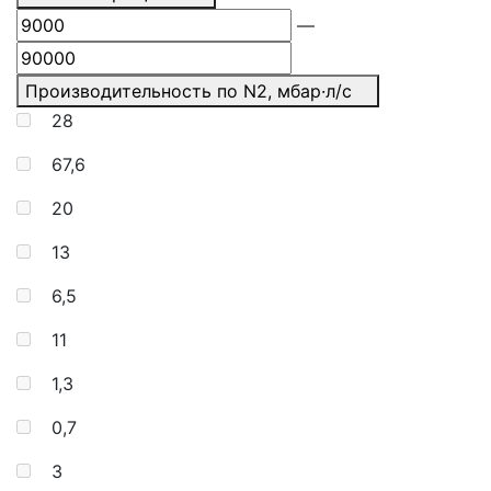
—
Производительность по N2, мбар·л/с
28
67,6
20
13
6,5
11
1,3
0,7
3