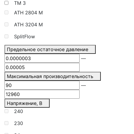
TM
3
ATH 2804 M
ATH 3204 M
SplitFlow
Предельное остаточное давление
—
Максимальная производительность
—
Напряжение, В
240
230