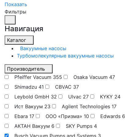
Показать
Фильтры
Навигация
Каталог
Вакуумные насосы
Турбомолекулярные вакуумные насосы
Производитель
Pfeiffer Vacuum
355
Osaka Vacuum
47
Shimadzu
41
CBVAC
37
Leybold GmbH
32
Ulvac
27
KYKY
24
Ист Вакуум
23
Agilent Technologies
17
Ebara
17
ООО «Призма»
10
Edwards
6
АКТАН Вакуум
6
SKY Pumps
4
Busch Vacuum Pumps and Systems
3