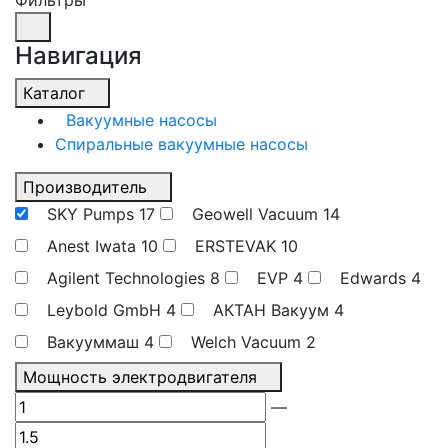
Фильтры
Навигация
Каталог
Вакуумные насосы
Спиральные вакуумные насосы
Производитель
SKY Pumps
17
Geowell Vacuum
14
Anest Iwata
10
ERSTEVAK
10
Agilent Technologies
8
EVP
4
Edwards
4
Leybold GmbH
4
АКТАН Вакуум
4
Вакууммаш
4
Welch Vacuum
2
Мощность электродвигателя
—