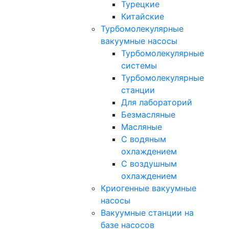
Турецкие
Китайские
Турбомолекулярные
вакуумные насосы
Турбомолекулярные
системы
Турбомолекулярные
станции
Для лабораторий
Безмасляные
Масляные
C водяным
охлаждением
C воздушным
охлаждением
Криогенные вакуумные
насосы
Вакуумные станции на
базе насосов