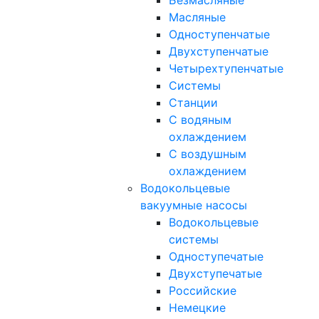
Безмасляные
Масляные
Одноступенчатые
Двухступенчатые
Четырехтупенчатые
Системы
Станции
С водяным
охлаждением
С воздушным
охлаждением
Водокольцевые
вакуумные насосы
Водокольцевые
системы
Одноступечатые
Двухступечатые
Российские
Немецкие