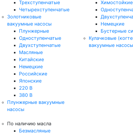
Трехступенчатые
Химостойкие
Четырехступенчатые
Одноступенч
Золотниковые
Двухступенч
вакуумные насосы
Немецкие
Плунжерные
Бустерные с
Одноступенчатые
Кулачковые (когте
Двухступенчатые
вакуумные насос
Масляные
Китайские
Немецкие
Российские
Японские
220 В
380 В
Плунжерные вакуумные
насосы
По наличию масла
Безмасляные