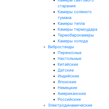
Камеры светового
старения
Камеры соляного
тумана
Камеры тепла
Камеры термоудара
Термобарокамеры
Камеры холода
Вибростенды
Переносные
Настольные
Китайские
Датские
Индийские
Японские
Немецкие
Американские
Российские
Электродинамические