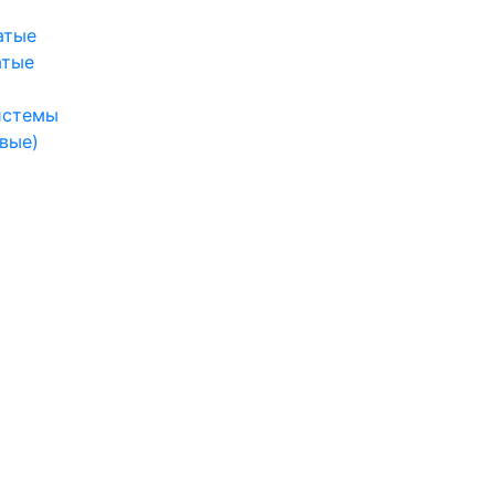
атые
атые
истемы
вые)
ы