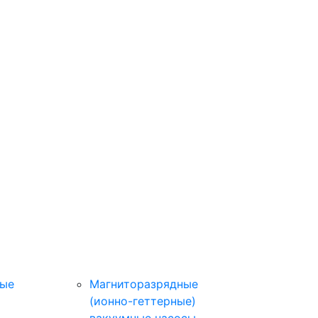
ные
Магниторазрядные
(ионно-геттерные)