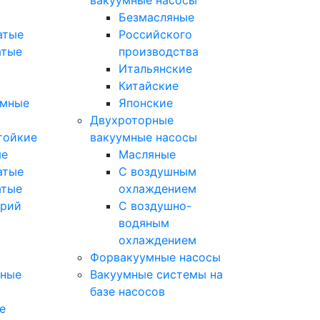
вакуумные насосы
Безмасляные
атые
Российского
атые
производства
Итальянские
Китайские
умные
Японские
Двухроторные
тойкие
вакуумные насосы
ые
Масляные
атые
C воздушным
атые
охлаждением
орий
C воздушно-
водяным
охлаждением
Форвакуумные насосы
мные
Вакуумные системы на
базе насосов
е