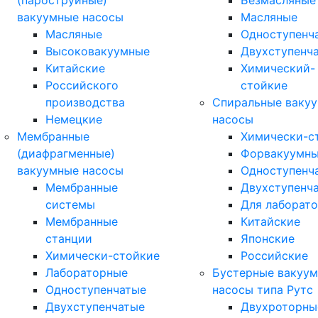
(пароструйные)
Безмасляные
вакуумные насосы
Масляные
Масляные
Одноступенч
Высоковакуумные
Двухступенч
Китайские
Химический-
Российского
стойкие
производства
Спиральные ваку
Немецкие
насосы
Мембранные
Химически-с
(диафрагменные)
Форвакуумн
вакуумные насосы
Одноступенч
Мембранные
Двухступенч
системы
Для лаборат
Мембранные
Китайские
станции
Японские
Химически-стойкие
Российские
Лабораторные
Бустерные вакуу
Одноступенчатые
насосы типа Рутс
Двухступенчатые
Двухроторны