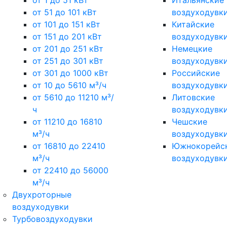
от 1 до 51 кВт
Итальянские
от 51 до 101 кВт
воздуходувк
от 101 до 151 кВт
Китайские
от 151 до 201 кВт
воздуходувк
от 201 до 251 кВт
Немецкие
от 251 до 301 кВт
воздуходувк
от 301 до 1000 кВт
Российские
от 10 до 5610 м³/ч
воздуходувк
от 5610 до 11210 м³/
Литовские
ч
воздуходувк
от 11210 до 16810
Чешские
м³/ч
воздуходувк
от 16810 до 22410
Южнокорейс
м³/ч
воздуходувк
от 22410 до 56000
м³/ч
Двухроторные
воздуходувки
Турбовоздуходувки